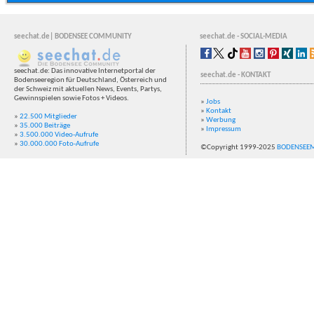
seechat.de| BODENSEE COMMUNITY
seechat.de - SOCIAL-MEDIA
seechat.de: Das innovative Internetportal der
seechat.de - KONTAKT
Bodenseeregion für Deutschland, Österreich und
der Schweiz mit aktuellen News, Events, Partys,
Gewinnspielen sowie Fotos + Videos.
»
Jobs
»
Kontakt
»
22.500 Mitglieder
»
Werbung
»
35.000 Beiträge
»
Impressum
»
3.500.000 Video-Aufrufe
»
30.000.000 Foto-Aufrufe
©Copyright 1999-2025
BODENSEE