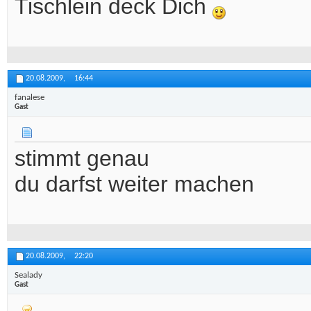
Tischlein deck Dich
20.08.2009,
16:44
fanalese
Gast
stimmt genau
du darfst weiter machen
20.08.2009,
22:20
Sealady
Gast