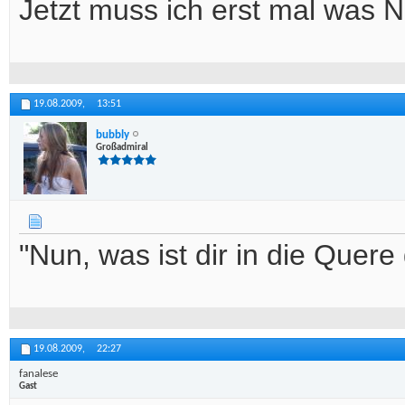
Jetzt muss ich erst mal was N
19.08.2009,
13:51
bubbly
Großadmiral
"Nun, was ist dir in die Quer
19.08.2009,
22:27
fanalese
Gast