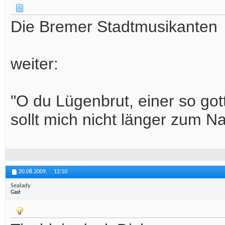
Die Bremer Stadtmusikanten
weiter:
"O du Lügenbrut, einer so got
sollt mich nicht länger zum N
20.08.2009,
12:10
Sealady
Gast