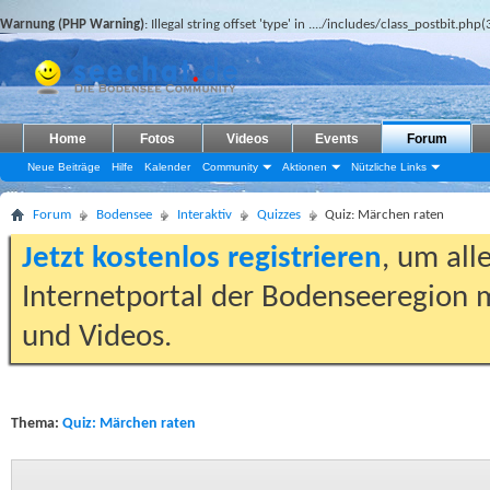
Warnung (PHP Warning)
: Illegal string offset 'type' in
..../includes/class_postbit.php(
Home
Fotos
Videos
Events
Forum
Neue Beiträge
Hilfe
Kalender
Community
Aktionen
Nützliche Links
Forum
Bodensee
Interaktiv
Quizzes
Quiz: Märchen raten
Jetzt kostenlos registrieren
, um all
Internetportal der Bodenseeregion m
und Videos.
Thema:
Quiz: Märchen raten