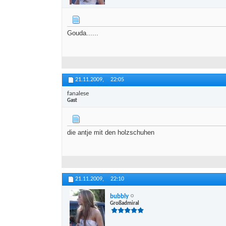
Gouda......
21.11.2009,
22:05
fanalese
Gast
die antje mit den holzschuhen
21.11.2009,
22:10
bubbly
Großadmiral