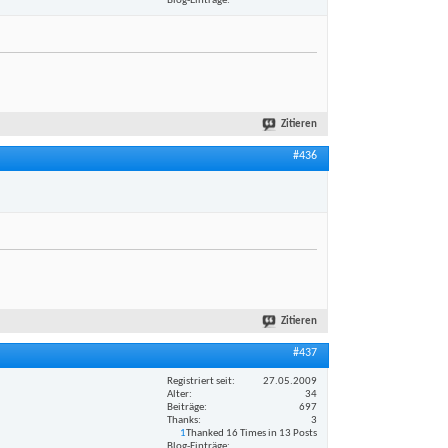
Blog-Einträge
Zitieren
#436
Zitieren
#437
Registriert seit
27.05.2009
Alter
34
Beiträge
697
Thanks
3
1
Thanked 16 Times in 13 Posts
Blog-Einträge