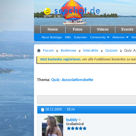
Home
Fotos
Videos
Events
Neue Beiträge
Hilfe
Kalender
Community
Aktionen
Nüt
Forum
Bodensee
Interaktiv
Quizzes
Quiz: A
Jetzt kostenlos registrieren
, um alle Funktionen kostenlos zu nu
Thema:
Quiz: Assoziationskette
18.11.2009,
18:24
bubbly
Großadmiral