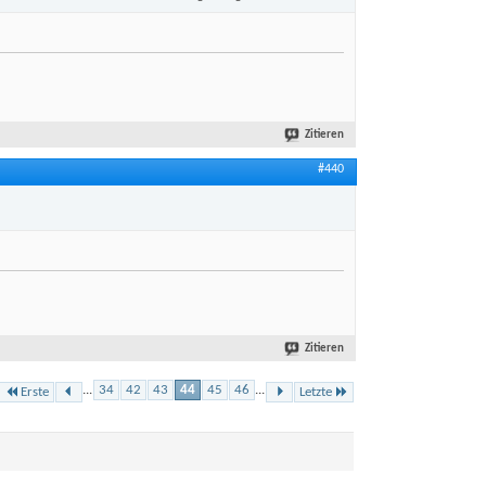
Zitieren
#440
Zitieren
...
34
42
43
44
45
46
...
Erste
Letzte