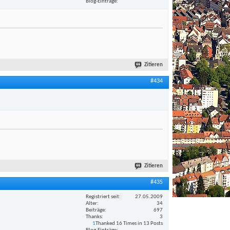
Blog-Einträge
Zitieren
#434
Zitieren
#435
Registriert seit
27.05.2009
Alter
34
Beiträge
697
Thanks
3
1
Thanked 16 Times in 13 Posts