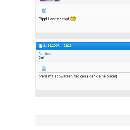
Pippi Langstrumpf
21.11.2009,
22:26
fanalese
Gast
pferd mit schwarzen flecken ( der kleine onkel)