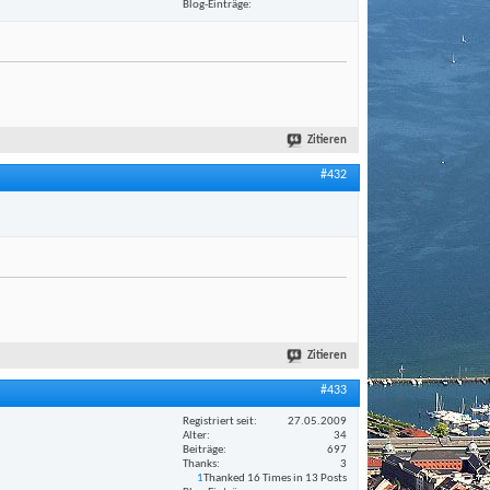
Blog-Einträge
Zitieren
#432
Zitieren
#433
Registriert seit
27.05.2009
Alter
34
Beiträge
697
Thanks
3
1
Thanked 16 Times in 13 Posts