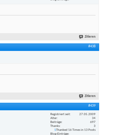
Zitieren
#438
Zitieren
#439
Registriert seit
27.05.2009
Alter
34
Beiträge
697
Thanks
3
1
Thanked 16 Times in 13 Posts
Blog-Einträge