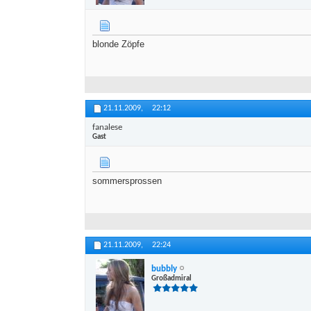
blonde Zöpfe
21.11.2009,
22:12
fanalese
Gast
sommersprossen
21.11.2009,
22:24
bubbly
Großadmiral