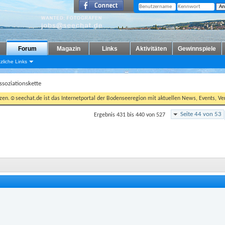
Forum
Magazin
Links
Aktivitäten
Gewinnspiele
zliche Links
ssoziationskette
tzen.☺seechat.de ist das Internetportal der Bodenseeregion mit aktuellen News, Events, Ver
Seite 44 von 53
Ergebnis 431 bis 440 von 527