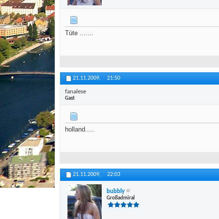
Tüte .......
21.11.2009,
21:50
fanalese
Gast
holland.....
21.11.2009,
22:03
bubbly
Großadmiral