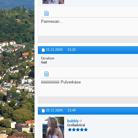
Parmesan...
21.11.2009,
21:25
fanalese
Gast
iiiiiiiiiiiiiiiiiiii Pulverkäse
21.11.2009,
21:49
bubbly
Großadmiral