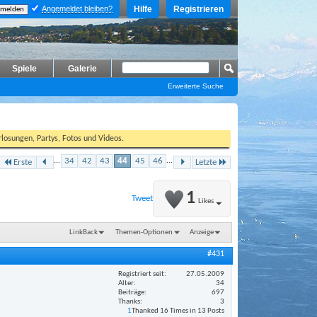
Angemeldet bleiben?
Hilfe
Registrieren
Spiele
Galerie
Erweiterte Suche
losungen, Partys, Fotos und Videos.
...
34
42
43
44
45
46
...
Erste
Letzte
1
Tweet
Likes
LinkBack
Themen-Optionen
Anzeige
#431
Registriert seit
27.05.2009
Alter
34
Beiträge
697
Thanks
3
1
Thanked 16 Times in 13 Posts