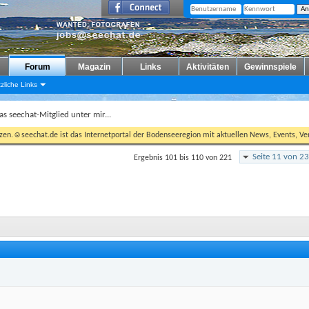
Forum
Magazin
Links
Aktivitäten
Gewinnspiele
zliche Links
as seechat-Mitglied unter mir...
tzen.☺seechat.de ist das Internetportal der Bodenseeregion mit aktuellen News, Events, Ver
Seite 11 von 23
Ergebnis 101 bis 110 von 221