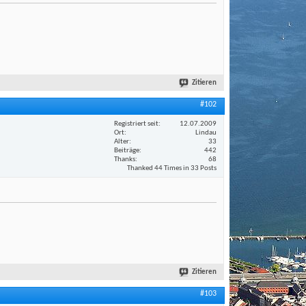
Zitieren
#102
Registriert seit
12.07.2009
Ort
Lindau
Alter
33
Beiträge
442
Thanks
68
Thanked 44 Times in 33 Posts
Zitieren
#103