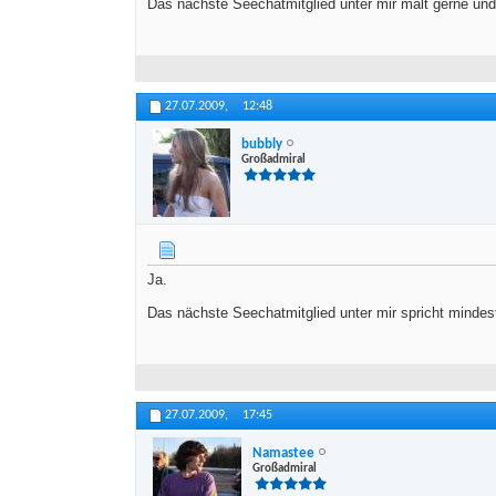
Das nächste Seechatmitglied unter mir malt gerne und
27.07.2009,
12:48
bubbly
Großadmiral
Ja.
Das nächste Seechatmitglied unter mir spricht minde
27.07.2009,
17:45
Namastee
Großadmiral