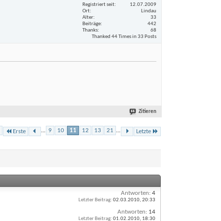
Registriert seit
12.07.2009
Ort
Lindau
Alter
33
Beiträge
442
Thanks
68
Thanked 44 Times in 33 Posts
Zitieren
...
9
10
11
12
13
21
...
Erste
Letzte
Antworten:
4
Letzter Beitrag:
02.03.2010,
20:33
Antworten:
14
Letzter Beitrag:
01.02.2010,
18:30