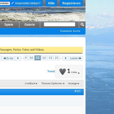
Angemeldet bleiben?
Hilfe
Registrieren
Spiele
Galerie
Erweiterte Suche
losungen, Partys, Fotos und Videos.
...
9
10
11
12
13
21
...
Erste
Letzte
1
Tweet
Likes
LinkBack
Themen-Optionen
Anzeige
#101