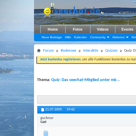
Home
Fotos
Videos
Events
Neue Beiträge
Hilfe
Kalender
Community
Aktionen
Nüt
Forum
Bodensee
Interaktiv
Quizzes
Quiz: D
Jetzt kostenlos registrieren
, um alle Funktionen kostenlos zu nu
Thema:
Quiz: Das seechat-Mitglied unter mir...
21.07.2009,
19:42
gucknur
Gast