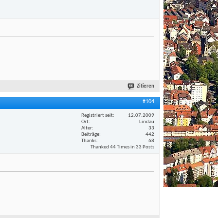
Zitieren
#104
Registriert seit
12.07.2009
Ort
Lindau
Alter
33
Beiträge
442
Thanks
68
Thanked 44 Times in 33 Posts