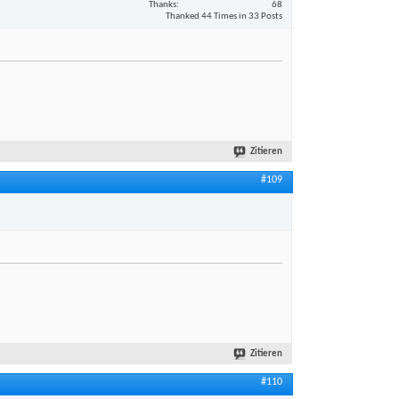
Thanks
68
Thanked 44 Times in 33 Posts
Zitieren
#109
Zitieren
#110