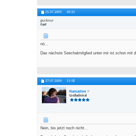
25.07.2009,
20:33
gucknur
Gast
nö...
Das nächste Seechatmitglied unter mir ist schon mi
27.07.2009,
11:18
Namastee
Großadmiral
Nein, bis jetzt noch nicht...