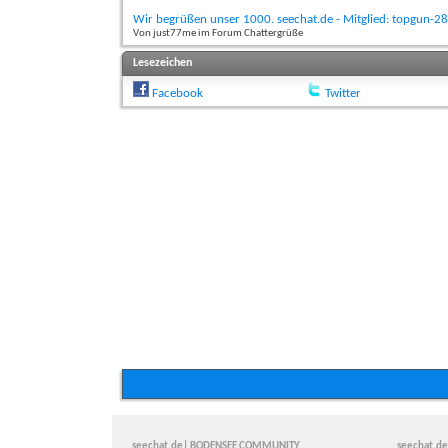
Wir begrüßen unser 1000. seechat.de - Mitglied: topgun-28
Von just77me im Forum Chattergrüße
Lesezeichen
Facebook
Twitter
seechat.de| BODENSEE COMMUNITY
seechat.de