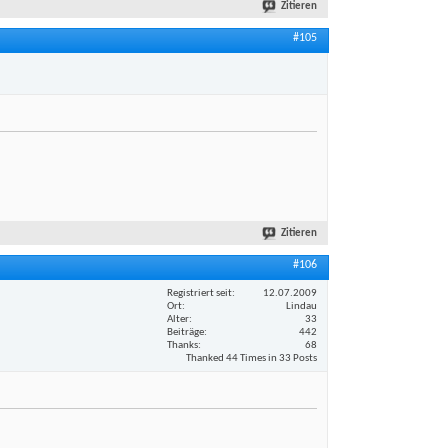
Zitieren
#105
Zitieren
#106
Registriert seit
12.07.2009
Ort
Lindau
Alter
33
Beiträge
442
Thanks
68
Thanked 44 Times in 33 Posts