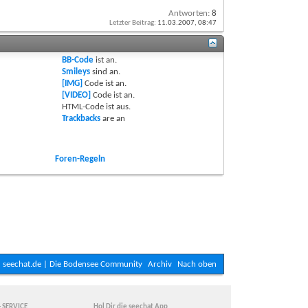
Antworten:
8
Letzter Beitrag:
11.03.2007,
08:47
BB-Code
ist
an
.
Smileys
sind
an
.
[IMG]
Code ist
an
.
[VIDEO]
Code ist
an
.
HTML-Code ist
aus
.
Trackbacks
are
an
Foren-Regeln
seechat.de | Die Bodensee Community
Archiv
Nach oben
- SERVICE
Hol Dir die seechat App