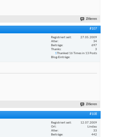
Zitieren
#107
Registriert seit
27.05.2009
Alter
34
Beiträge
697
Thanks
3
1
Thanked 16 Times in 13 Posts
Blog-Einträge
Zitieren
#108
Registriert seit
12.07.2009
Ort
Lindau
Alter
33
Beiträge
442