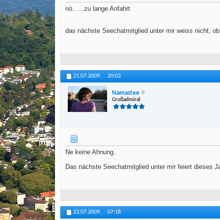
nö......zu lange Anfahrt
das nächste Seechatmitglied unter mir weiss nicht, ob
21.07.2009,
20:02
Namastee
Großadmiral
Ne keine Ahnung..
Das nächste Seechatmitglied unter mir feiert dieses J
23.07.2009,
07:18