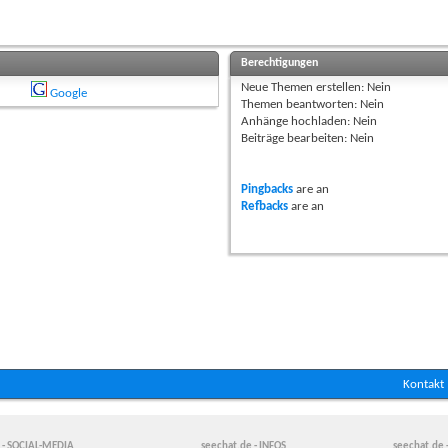
Berechtigungen
Neue Themen erstellen:
Nein
Google
Themen beantworten:
Nein
Anhänge hochladen:
Nein
Beiträge bearbeiten:
Nein
Pingbacks
are
an
Refbacks
are
an
Kontakt
 - SOCIAL-MEDIA
seechat.de - INFOS
seechat.de 