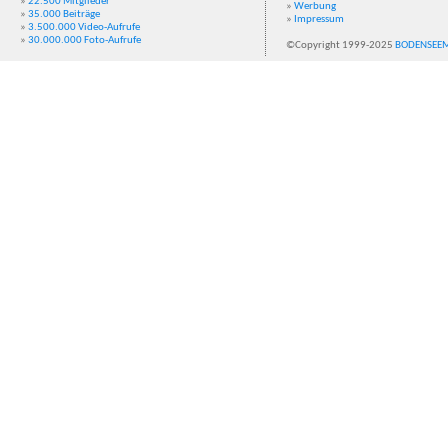
»
22.500 Mitglieder
»
Werbung
»
35.000 Beiträge
»
Impressum
»
3.500.000 Video-Aufrufe
»
30.000.000 Foto-Aufrufe
©Copyright 1999-2025
BODENSEE