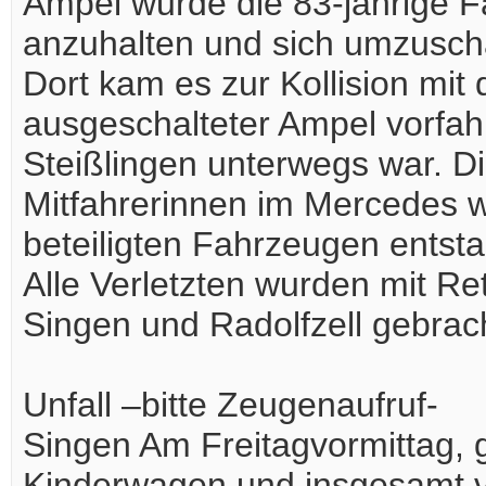
Ampel wurde die 83-jährige Fa
anzuhalten und sich umzuscha
Dort kam es zur Kollision mit
ausgeschalteter Ampel vorfah
Steißlingen unterwegs war. D
Mitfahrerinnen im Mercedes wu
beteiligten Fahrzeugen entst
Alle Verletzten wurden mit R
Singen und Radolfzell gebrac
Unfall –bitte Zeugenaufruf-
Singen Am Freitagvormittag, g
Kinderwagen und insgesamt vi