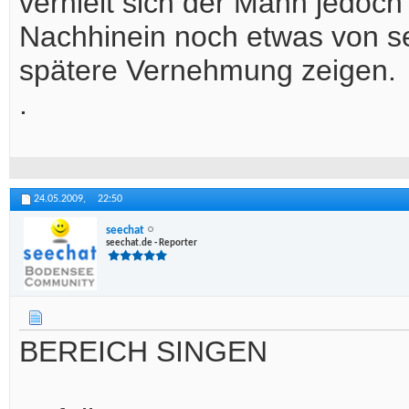
verhielt sich der Mann jedoch
Nachhinein noch etwas von se
spätere Vernehmung zeigen.
.
24.05.2009,
22:50
seechat
seechat.de - Reporter
BEREICH SINGEN