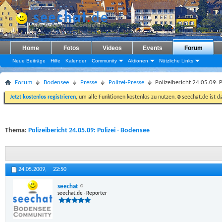
Home
Fotos
Videos
Events
Forum
Neue Beiträge
Hilfe
Kalender
Community
Aktionen
Nützliche Links
Forum
Bodensee
Presse
Polizei-Presse
Polizeibericht 24.05.09: 
Jetzt kostenlos registrieren
, um alle Funktionen kostenlos zu nutzen.☺seechat.de ist d
Thema:
Polizeibericht 24.05.09: Polizei - Bodensee
24.05.2009,
22:50
seechat
seechat.de - Reporter