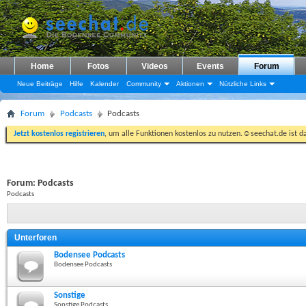
Home
Fotos
Videos
Events
Forum
Neue Beiträge
Hilfe
Kalender
Community
Aktionen
Nützliche Links
Forum
Podcasts
Podcasts
Jetzt kostenlos registrieren
, um alle Funktionen kostenlos zu nutzen.☺seechat.de ist d
Forum:
Podcasts
Podcasts
Unterforen
Bodensee Podcasts
Bodensee Podcasts
Sonstige
Sonstige Podcasts