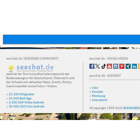
seechat.de| BODENSEE COMMUNITY
seechat.de - SOCIAL-MEDIA
seechat.de: Das innovative Internetportal der
seechat.de - KONTAKT
Bodenseeregion für Deutschland, Österreich und
der Schweiz mit aktuellen News, Events, Partys,
Gewinnspielen sowie Fotos + Videos.
»
Jobs
»
Kontakt
»
22.500 Mitglieder
»
Werbung
»
35.000 Beiträge
»
Impressum
»
3.500.000 Video-Aufrufe
»
30.000.000 Foto-Aufrufe
©Copyright 1999-2025
BODENSEE