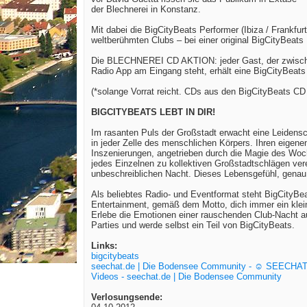
der Blechnerei in Konstanz.
Mit dabei die BigCityBeats Performer (Ibiza / Frankfur
weltberühmten Clubs – bei einer original BigCityBeats P
Die BLECHNEREI CD AKTION: jeder Gast, der zwische
Radio App am Eingang steht, erhält eine BigCityBeats
(*solange Vorrat reicht. CDs aus den BigCityBeats CD
BIGCITYBEATS LEBT IN DIR!
Im rasanten Puls der Großstadt erwacht eine Leidensc
in jeder Zelle des menschlichen Körpers. Ihren eigene
Inszenierungen, angetrieben durch die Magie des Woc
jedes Einzelnen zu kollektiven Großstadtschlägen vere
unbeschreiblichen Nacht. Dieses Lebensgefühl, genau 
Als beliebtes Radio- und Eventformat steht BigCityBeat
Entertainment, gemäß dem Motto, dich immer ein klei
Erlebe die Emotionen einer rauschenden Club-Nacht au
Parties und werde selbst ein Teil von BigCityBeats.
Links:
bigcitybeats
seechat.de | Die Bodensee Community - ☺ SEECHA
Videos - seechat.de | Die Bodensee Community
Verlosungsende: