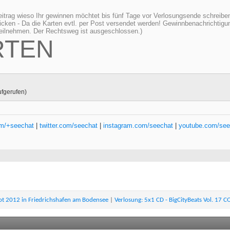
trag wieso Ihr gewinnen möchtet bis fünf Tage vor Verlosungsende schreiben
icken - Da die Karten evtl. per Post versendet werden! Gewinnbenachrichtig
 teilnehmen. Der Rechtsweg ist ausgeschlossen.)
RTEN
ufgerufen)
om/+seechat
|
twitter.com/seechat
|
instagram.com/seechat
|
youtube.com/see
oot 2012 in Friedrichshafen am Bodensee
|
Verlosung: 5x1 CD - BigCityBeats Vol. 17 