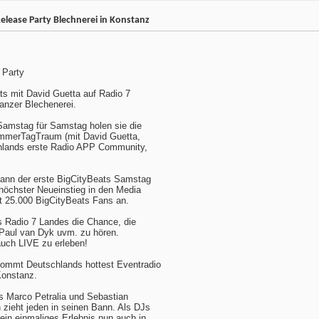
Release Party Blechnerei in Konstanz
 Party
ts mit David Guetta auf Radio 7
anzer Blechenerei.
Samstag für Samstag holen sie die
ommerTagTraum (mit David Guetta,
chlands erste Radio APP Community,
ann der erste BigCityBeats Samstag
 höchster Neueinstieg in den Media
t 25.000 BigCityBeats Fans an.
s Radio 7 Landes die Chance, die
 Paul van Dyk uvm. zu hören.
auch LIVE zu erleben!
kommt Deutschlands hottest Eventradio
Konstanz.
s Marco Petralia und Sebastian
zieht jeden in seinen Bann. Als DJs
ein einmaliges Erlebnis nun auch in