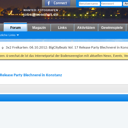
Forum
Magazin
Links
Aktivitäten
Gewinnspiele
zliche Links
3x2 Freikarten: 06.10.2012: BigCityBeats Vol. 17 Release Party Blechnerei in Kon
tzen.☺seechat.de ist das Internetportal der Bodenseeregion mit aktuellen News, Events, Ver
7 Release Party Blechnerei in Konstanz