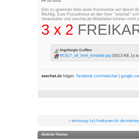
04.10.2012
(Um zu gewinnen bitte einen Kommentar auf diesen Bei
Wichtig: Eure Postadresse an den User "seechat" sch
Veranstalter und seechat.de-Mitarbeiter können nicht
3 x 2
FREIKA
Angehängte Grafiken
BCB17_a6_front_template.jpg
(302,5 KB, 1x a
seechat.de
folgen:
facebook.com/seechat
|
google.c
«
Verlosung: 5x2 Freikarten für die Interb
Ähnliche Themen