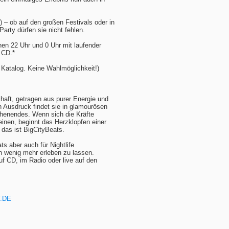
t) – ob auf den großen Festivals oder in
arty dürfen sie nicht fehlen.
n 22 Uhr und 0 Uhr mit laufender
 CD.*
 Katalog. Keine Wahlmöglichkeit!)
haft, getragen aus purer Energie und
n Ausdruck findet sie in glamourösen
henendes. Wenn sich die Kräfte
inen, beginnt das Herzklopfen einer
das ist BigCityBeats.
s aber auch für Nightlife
n wenig mehr erleben zu lassen.
f CD, im Radio oder live auf den
T.DE