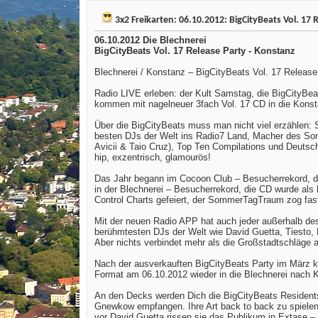
3x2 Freikarten: 06.10.2012: BigCityBeats Vol. 17 
06.10.2012 Die Blechnerei
BigCityBeats Vol. 17 Release Party - Konstanz
Blechnerei / Konstanz – BigCityBeats Vol. 17 Release
Radio LIVE erleben: der Kult Samstag, die BigCityBea
kommen mit nagelneuer 3fach Vol. 17 CD in die Konst
Über die BigCityBeats muss man nicht viel erzählen: 
besten DJs der Welt ins Radio7 Land, Macher des S
Avicii & Taio Cruz), Top Ten Compilations und Deuts
hip, exzentrisch, glamourös!
Das Jahr begann im Cocoon Club – Besucherrekord, d
in der Blechnerei – Besucherrekord, die CD wurde als
Control Charts gefeiert, der SommerTagTraum zog fas
Mit der neuen Radio APP hat auch jeder außerhalb de
berühmtesten DJs der Welt wie David Guetta, Tiesto,
Aber nichts verbindet mehr als die Großstadtschläge 
Nach der ausverkauften BigCityBeats Party im März 
Format am 06.10.2012 wieder in die Blechnerei nach 
An den Decks werden Dich die BigCityBeats Resident
Gnewkow empfangen. Ihre Art back to back zu spielen 
vor David Guetta rissen sie das Publikum in Extase – 