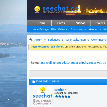
Home
Fotos
Videos
Events
Neue Beiträge
Hilfe
Kalender
Community
Aktionen
Nüt
Forum
Bodensee
Veranstaltungen
Gewinnspiel
Jetzt kostenlos registrieren
, um alle Funktionen kostenlos zu nu
Thema:
3x2 Freikarten: 06.10.2012: BigCityBeats Vol. 1
20.09.2012,
09:44
seechat
seechat.de - Reporter