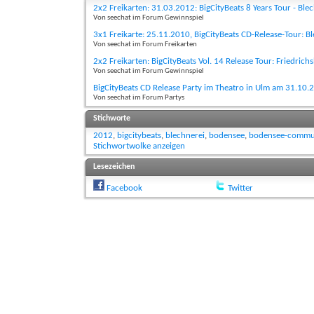
2x2 Freikarten: 31.03.2012: BigCityBeats 8 Years Tour - Ble
Von seechat im Forum Gewinnspiel
3x1 Freikarte: 25.11.2010, BigCityBeats CD-Release-Tour: B
Von seechat im Forum Freikarten
2x2 Freikarten: BigCityBeats Vol. 14 Release Tour: Friedric
Von seechat im Forum Gewinnspiel
BigCityBeats CD Release Party im Theatro in Ulm am 31.10.
Von seechat im Forum Partys
Stichworte
2012
,
bigcitybeats
,
blechnerei
,
bodensee
,
bodensee-commu
Stichwortwolke anzeigen
Lesezeichen
Facebook
Twitter