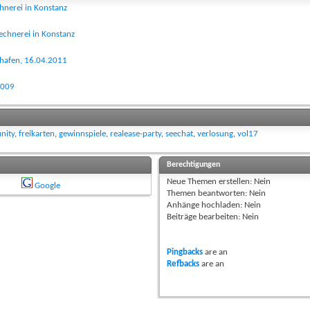
chnerei in Konstanz
lechnerei in Konstanz
hshafen, 16.04.2011
2009
nity
,
freikarten
,
gewinnspiele
,
realease-party
,
seechat
,
verlosung
,
vol17
Berechtigungen
Neue Themen erstellen:
Nein
Google
Themen beantworten:
Nein
Anhänge hochladen:
Nein
Beiträge bearbeiten:
Nein
Pingbacks
are
an
Refbacks
are
an