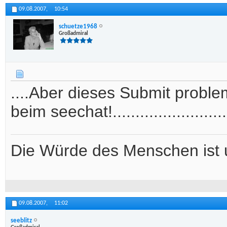
09.08.2007,
10:54
schuetze1968
Großadmiral
....Aber dieses Submit proble
beim seechat!.......................
Die Würde des Menschen ist 
09.08.2007,
11:02
seeblitz