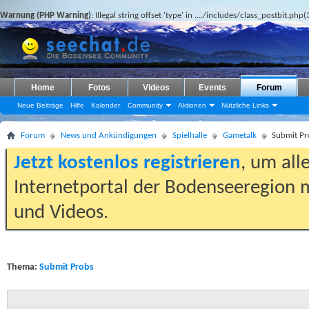
Warnung (PHP Warning)
: Illegal string offset 'type' in
..../includes/class_postbit.php(
Home
Fotos
Videos
Events
Forum
Neue Beiträge
Hilfe
Kalender
Community
Aktionen
Nützliche Links
Forum
News und Ankündigungen
Spielhalle
Gametalk
Submit Pr
Jetzt kostenlos registrieren
, um all
Internetportal der Bodenseeregion m
und Videos.
Thema:
Submit Probs