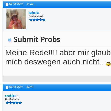
07.08.2007,
11:42
Isabella
Großadmiral
Submit Probs
Meine Rede!!!! aber mir glaubt
mich deswegen auch nicht..
07.08.2007,
14:28
seeblitz
Großadmiral