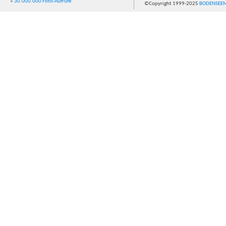
»
30.000.000 Foto-Aufrufe
©Copyright 1999-2025
BODENSEE