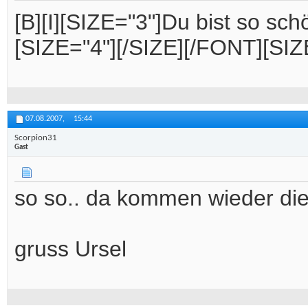
[B][I][SIZE="3"]Du bist so s
[SIZE="4"][/SIZE][/FONT][SIZE=
07.08.2007,
15:44
Scorpion31
Gast
so so.. da kommen wieder di
gruss Ursel