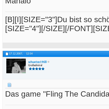
Mahalo
[B][I][SIZE="3"]Du bist so s
[SIZE="4"][/SIZE][/FONT][SIZE=
17.12.2007,
12:54
schuetze1968
Großadmiral
Das game "Fling The Candidate