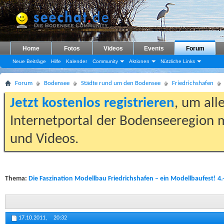
Home
Fotos
Videos
Events
Forum
Neue Beiträge
Hilfe
Kalender
Community
Aktionen
Nützliche Links
Forum
Bodensee
Städte rund um den Bodensee
Friedrichshafen
Jetzt kostenlos registrieren
, um all
Internetportal der Bodenseeregion m
und Videos.
Thema:
Die Faszination Modellbau Friedrichshafen – ein Modellbaufest! 4.
17.10.2011,
20:32