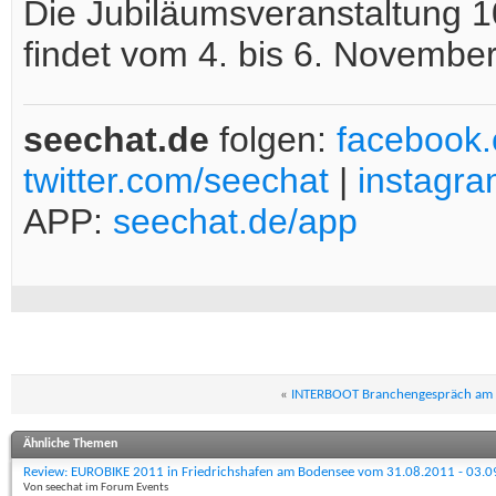
Die Jubiläumsveranstaltung 1
findet vom 4. bis 6. November
seechat.de
folgen:
facebook
twitter.com/seechat
|
instagr
APP:
seechat.de/app
«
INTERBOOT Branchengespräch am
Ähnliche Themen
Review: EUROBIKE 2011 in Friedrichshafen am Bodensee vom 31.08.2011 - 03.
Von seechat im Forum Events