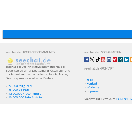
seechat.de| BODENSEE COMMUNITY
seechat.de - SOCIAL-MEDIA
seechat.de: Das innovative Internetportal der
seechat.de - KONTAKT
Bodenseeregion für Deutschland, Österreich und
der Schweiz mit aktuellen News, Events, Partys,
Gewinnspielen sowie Fotos + Videos.
»
Jobs
»
Kontakt
»
22.500 Mitglieder
»
Werbung
»
35.000 Beiträge
»
Impressum
»
3.500.000 Video-Aufrufe
»
30.000.000 Foto-Aufrufe
©Copyright 1999-2025
BODENSEE