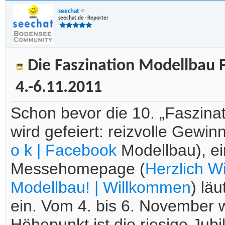
seechat
seechat.de - Reporter
Die Faszination Modellbau F
4.-6.11.2011
Schon bevor die 10. „Faszinat
wird gefeiert: reizvolle Gewin
o k | Facebook
Modellbau), ei
Messehomepage (
Herzlich W
Modellbau! | Willkommen
) lä
ein. Vom 4. bis 6. November w
Höhepunkt ist die riesige Ju