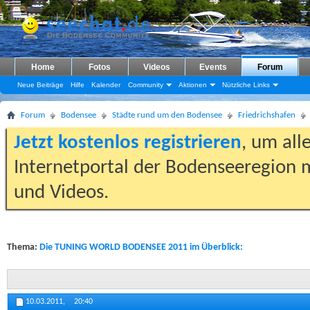
Home
Fotos
Videos
Events
Forum
Neue Beiträge
Hilfe
Kalender
Community
Aktionen
Nützliche Links
Forum
Bodensee
Städte rund um den Bodensee
Friedrichshafen
Jetzt kostenlos registrieren
, um all
Internetportal der Bodenseeregion m
und Videos.
Thema:
Die TUNING WORLD BODENSEE 2011 im Überblick:
10.03.2011,
20:40