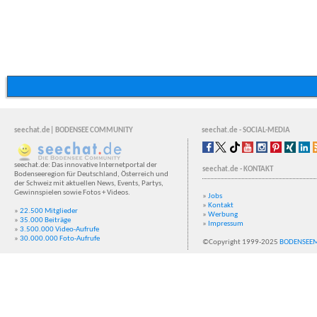
seechat.de| BODENSEE COMMUNITY
seechat.de - SOCIAL-MEDIA
seechat.de: Das innovative Internetportal der
seechat.de - KONTAKT
Bodenseeregion für Deutschland, Österreich und
der Schweiz mit aktuellen News, Events, Partys,
Gewinnspielen sowie Fotos + Videos.
»
Jobs
»
Kontakt
»
22.500 Mitglieder
»
Werbung
»
35.000 Beiträge
»
Impressum
»
3.500.000 Video-Aufrufe
»
30.000.000 Foto-Aufrufe
©Copyright 1999-2025
BODENSEE