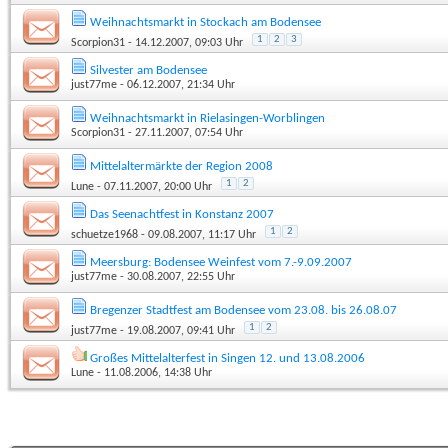
Weihnachtsmarkt in Stockach am Bodensee
1
2
3
Scorpion31
- 14.12.2007, 09:03 Uhr
Silvester am Bodensee
just77me
- 06.12.2007, 21:34 Uhr
Weihnachtsmarkt in Rielasingen-Worblingen
Scorpion31
- 27.11.2007, 07:54 Uhr
Mittelaltermärkte der Region 2008
1
2
Lune
- 07.11.2007, 20:00 Uhr
Das Seenachtfest in Konstanz 2007
1
2
schuetze1968
- 09.08.2007, 11:17 Uhr
Meersburg: Bodensee Weinfest vom 7.-9.09.2007
just77me
- 30.08.2007, 22:55 Uhr
Bregenzer Stadtfest am Bodensee vom 23.08. bis 26.08.07
1
2
just77me
- 19.08.2007, 09:41 Uhr
Großes Mittelalterfest in Singen 12. und 13.08.2006
Lune
- 11.08.2006, 14:38 Uhr