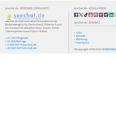
seechat.de| BODENSEE COMMUNITY
seechat.de - SOCIAL-MEDIA
seechat.de: Das innovative Internetportal der
seechat.de - KONTAKT
Bodenseeregion für Deutschland, Österreich und
der Schweiz mit aktuellen News, Events, Partys,
Gewinnspielen sowie Fotos + Videos.
»
Jobs
»
Kontakt
»
22.500 Mitglieder
»
Werbung
»
35.000 Beiträge
»
Impressum
»
3.500.000 Video-Aufrufe
»
30.000.000 Foto-Aufrufe
©Copyright 1999-2025
BODENSEE