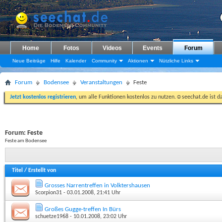
Home
Fotos
Videos
Events
Forum
Neue Beiträge
Hilfe
Kalender
Community
Aktionen
Nützliche Links
Forum
Bodensee
Veranstaltungen
Feste
Jetzt kostenlos registrieren
, um alle Funktionen kostenlos zu nutzen.☺seechat.de ist d
Forum:
Feste
Feste am Bodensee
Titel
/
Erstellt von
Grosses Narrentreffen in Volktershausen
Scorpion31
- 03.01.2008, 21:41 Uhr
Großes Gugge-treffen In Bürs
schuetze1968
- 10.01.2008, 23:02 Uhr