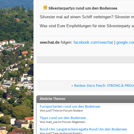
Silvesterpartys rund um den Bodensee
Silvester mal auf einem Schiff verbringen? Silvester 
Was sind Eure Empfehlungen für eine Silvesterparty
seechat.de
folgen:
facebook.com/seechat
|
google.c
«
Review: Doro Pesch: STRONG & PROU
Ähnliche Themen
Funsportarten rund um den Bodensee
Von just77me im Forum Andere
Tipps rund um den Bodensee
Von mad_joe im Forum Allgemein
Rund-Um: Langstreckenregatta Rund Um den Bodensee
Von just77me im Forum Events