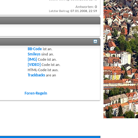
Antworten:
0
Letzter Beitrag:
07.01.2008,
22:59
BB-Code
ist
an
.
Smileys
sind
an
.
[IMG]
Code ist
an
.
[VIDEO]
Code ist
an
.
HTML-Code ist
aus
.
Trackbacks
are
an
Foren-Regeln