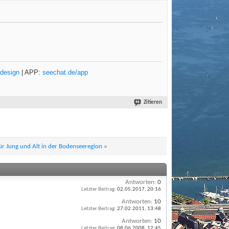
design
| APP:
seechat.de/app
Zitieren
r Jung und Alt in der Bodenseeregion
»
Antworten:
0
Letzter Beitrag:
02.05.2017,
20:16
Antworten:
10
Letzter Beitrag:
27.02.2011,
13:48
Antworten:
10
Letzter Beitrag:
08.06.2008,
12:45