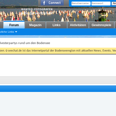
Forum
Magazin
Links
Aktivitäten
Gewinnspiele
zliche Links
ilvesterpartys rund um den Bodensee
tzen.☺seechat.de ist das Internetportal der Bodenseeregion mit aktuellen News, Events, Ver