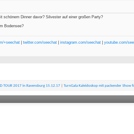
mit schönem Dinner davor? Silvester auf einer großen Party?
 am Bodensee?
om/+seechat
|
twitter.com/seechat
|
instagram.com/seechat
|
youtube.com/see
D TOUR 2017 in Ravensburg 15.12.17
|
TurnGala Kaleidoskop mit packender Show fü