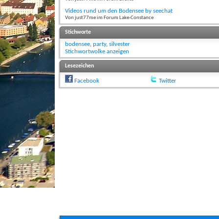
Videos rund um den Bodensee by seechat
Von just77me im Forum Lake-Constance
Stichworte
bodensee
,
party
,
silvester
Stichwortwolke anzeigen
Lesezeichen
Facebook
Twitter