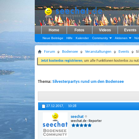
Home
Fotos
Videos
Events
Neue Beiträge
Hilfe
Kalender
Community
Aktionen
Nüt
Forum
Bodensee
Veranstaltungen
Events
S
Jetzt kostenlos registrieren
, um alle Funktionen kostenlos zu nu
Thema:
Silvesterpartys rund um den Bodensee
27.12.2017,
10:28
seechat
seechat.de - Reporter