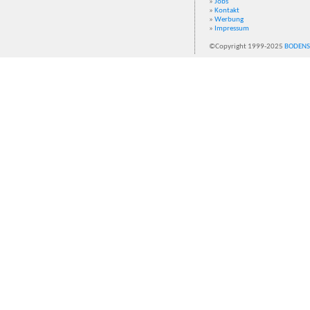
»
Jobs
»
Kontakt
»
Werbung
»
Impressum
©Copyright 1999-2025
BODENS