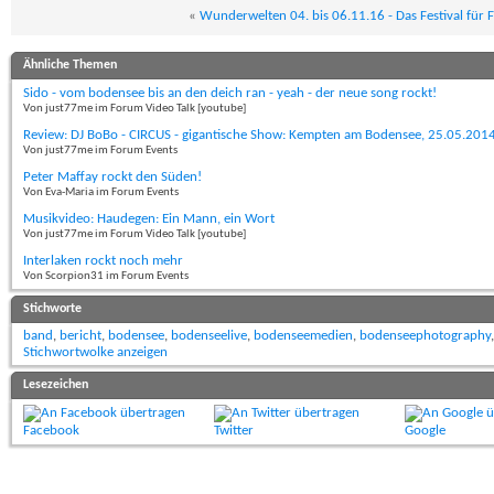
«
Wunderwelten 04. bis 06.11.16 - Das Festival für
Ähnliche Themen
Sido - vom bodensee bis an den deich ran - yeah - der neue song rockt!
Von just77me im Forum Video Talk [youtube]
Review: DJ BoBo - CIRCUS - gigantische Show: Kempten am Bodensee, 25.05.201
Von just77me im Forum Events
Peter Maffay rockt den Süden!
Von Eva-Maria im Forum Events
Musikvideo: Haudegen: Ein Mann, ein Wort
Von just77me im Forum Video Talk [youtube]
Interlaken rockt noch mehr
Von Scorpion31 im Forum Events
Stichworte
band
,
bericht
,
bodensee
,
bodenseelive
,
bodenseemedien
,
bodenseephotography
Stichwortwolke anzeigen
Lesezeichen
Facebook
Twitter
Google