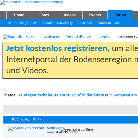
Home
Fotos
Videos
Events
Forum
Neue Beiträge
Hilfe
Kalender
Community
Aktionen
Nützliche Links
Forum
Bodensee
Veranstaltungen
Events
Haudegen ro
Jetzt kostenlos registrieren
, um all
Internetportal der Bodenseeregion m
und Videos.
Thema:
Haudegen rockt heute am 10.11.16 in der kultBOX in Kempten a
10.11.2016,
07:49
seechat
seechat.de - Reporter