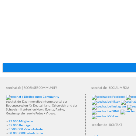
seechat.de| BODENSEE COMMUNITY
seechat.de - SOCIAL-MEDIA
seechat.de: Das innovative Internetportal der
Bodenseeregion für Deutschland, Österreich und der
Schweiz mit aktuellen News, Events, Partys,
Gewinnspielen sowie Fotos + Videos.
»
22.500 Mitglieder
seechat.de - KONTAKT
»
35.000 Beiträge
»
3.500.000 Video-Aufrufe
»
30.000.000 Foto-Aufrufe