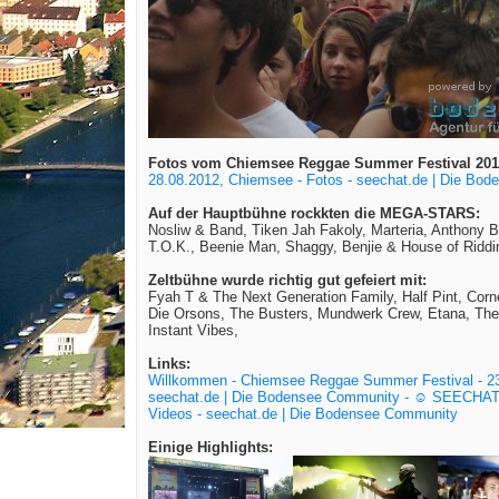
Fotos vom Chiemsee Reggae Summer Festival 201
28.08.2012, Chiemsee - Fotos - seechat.de | Die Bo
Auf der Hauptbühne rockkten die MEGA-STARS:
Nosliw & Band, Tiken Jah Fakoly, Marteria, Anthony
T.O.K., Beenie Man, Shaggy, Benjie & House of Riddim
Zeltbühne wurde richtig gut gefeiert mit:
Fyah T & The Next Generation Family, Half Pint, Cor
Die Orsons, The Busters, Mundwerk Crew, Etana, The S
Instant Vibes,
Links:
Willkommen - Chiemsee Reggae Summer Festival - 23
seechat.de | Die Bodensee Community - ☺ SEECHA
Videos - seechat.de | Die Bodensee Community
Einige Highlights: