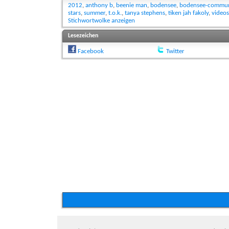
2012
,
anthony b
,
beenie man
,
bodensee
,
bodensee-commun
stars
,
summer
,
t.o.k.
,
tanya stephens
,
tiken jah fakoly
,
videos
Stichwortwolke anzeigen
Lesezeichen
Facebook
Twitter