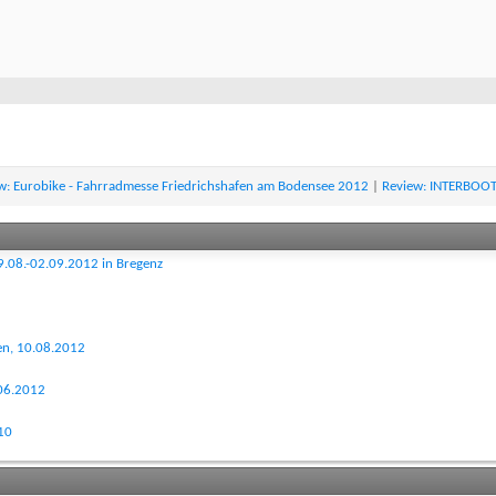
w: Eurobike - Fahrradmesse Friedrichshafen am Bodensee 2012
|
Review: INTERBOO
9.08.-02.09.2012 in Bregenz
sen, 10.08.2012
.06.2012
10