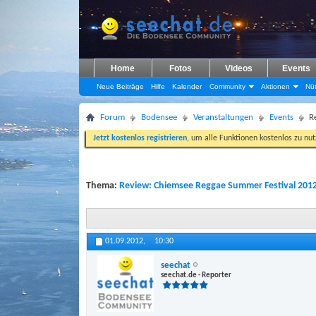
Home
Fotos
Videos
Events
Neue Beiträge
Hilfe
Kalender
Community
Aktionen
Nüt
Forum
Bodensee
Veranstaltungen
Events
R
Jetzt kostenlos registrieren
, um alle Funktionen kostenlos zu nu
Thema:
Review: Chiemsee Reggae Summer Festival 201
01.09.2012,
10:30
seechat
seechat.de - Reporter