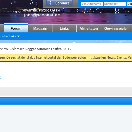
Forum
Magazin
Links
Aktivitäten
Gewinnspiele
zliche Links
eview: Chiemsee Reggae Summer Festival 2012
tzen.☺seechat.de ist das Internetportal der Bodenseeregion mit aktuellen News, Events, Ver
2