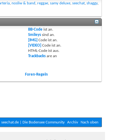
rteria
,
nosliw & band
,
reggae
,
samy deluxe
,
seechat
,
shaggy
,
BB-Code
ist
an
.
Smileys
sind
an
.
[IMG]
Code ist
an
.
[VIDEO]
Code ist
an
.
HTML-Code ist
aus
.
Trackbacks
are
an
Foren-Regeln
seechat.de | Die Bodensee Community
Archiv
Nach oben