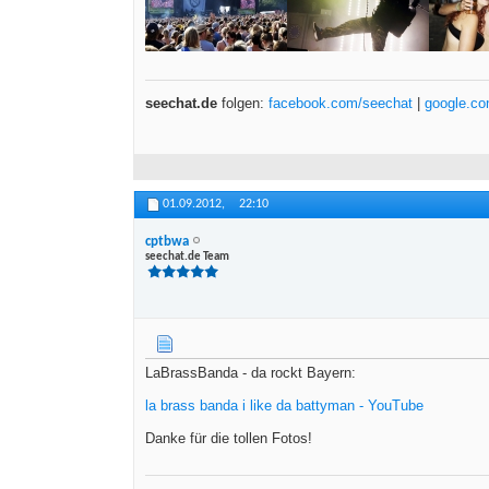
seechat.de
folgen:
facebook.com/seechat
|
google.c
01.09.2012,
22:10
cptbwa
seechat.de Team
LaBrassBanda - da rockt Bayern:
la brass banda i like da battyman - YouTube
Danke für die tollen Fotos!