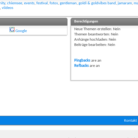
ity
,
chiemsee
,
events
,
festival
,
fotos
,
gentleman
,
goldi & goldvibes band
,
jamaram
,
ma
,
viideos
Berechtigungen
Neue Themen erstellen:
Nein
Google
Themen beantworten:
Nein
Anhänge hochladen:
Nein
Beiträge bearbeiten:
Nein
Pingbacks
are
an
Refbacks
are
an
Kontakt