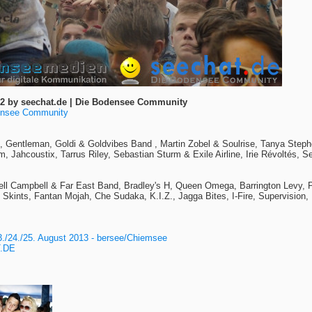
2 by seechat.de | Die Bodensee Community
densee Community
 B, Gentleman, Goldi & Goldvibes Band , Martin Zobel & Soulrise, Tanya St
, Jahcoustix, Tarrus Riley, Sebastian Sturm & Exile Airline, Irie Révoltés, 
nell Campbell & Far East Band, Bradley's H, Queen Omega, Barrington Levy, 
kints, Fantan Mojah, Che Sudaka, K.I.Z., Jagga Bites, I-Fire, Supervision, 
./24./25. August 2013 - bersee/Chiemsee
T.DE