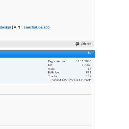
design
| APP:
seechat.de/app
Zitieren
#2
Registriert seit
07.11.2006
Ort
Lindau
Alter
54
Beiträge
553
Thanks
109
Thanked 135 Times in 111 Posts