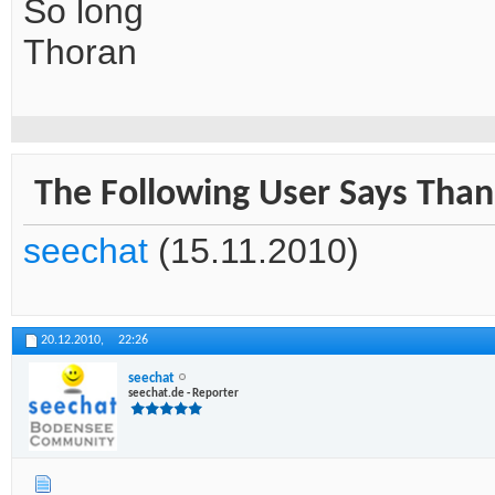
So long
Thoran
The Following User Says Thank
seechat
(15.11.2010)
20.12.2010,
22:26
seechat
seechat.de - Reporter