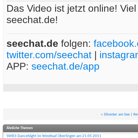
Das Video ist jetzt online! V
seechat.de!
seechat.de
folgen:
facebook
twitter.com/seechat
|
instagr
APP:
seechat.de/app
«
Silvester am See
|
Re
Ähnliche Themen
SWR3-DanceNight im Westbad Überlingen am 21.05.2011