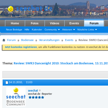
Home
Fotos
Videos
Events
Forum
Neue Beiträge
Hilfe
Kalender
Community
Aktionen
Nützliche Links
Forum
Bodensee
Veranstaltungen
Events
Review: SWR3 Danceni
Jetzt kostenlos registrieren
, um alle Funktionen kostenlos zu nutzen.☺seechat.de ist d
Thema:
Review: SWR3 Dancenight 2010: Stockach am Bodensee, 13.11.20
14.11.2010,
11:03
seechat
seechat.de - Reporter