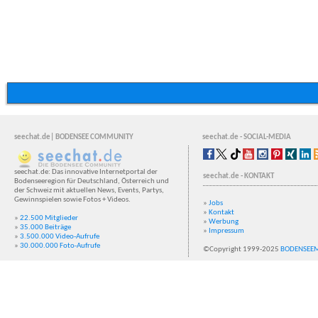
seechat.de| BODENSEE COMMUNITY
seechat.de - SOCIAL-MEDIA
seechat.de: Das innovative Internetportal der
seechat.de - KONTAKT
Bodenseeregion für Deutschland, Österreich und
der Schweiz mit aktuellen News, Events, Partys,
Gewinnspielen sowie Fotos + Videos.
»
Jobs
»
Kontakt
»
22.500 Mitglieder
»
Werbung
»
35.000 Beiträge
»
Impressum
»
3.500.000 Video-Aufrufe
»
30.000.000 Foto-Aufrufe
©Copyright 1999-2025
BODENSEE