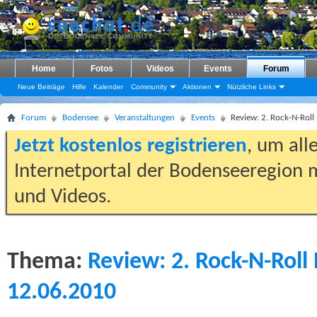
Home
Fotos
Videos
Events
Forum
Neue Beiträge
Hilfe
Kalender
Community
Aktionen
Nützliche Links
Forum
Bodensee
Veranstaltungen
Events
Review: 2. Rock-N-Rol
Jetzt kostenlos registrieren
, um all
Internetportal der Bodenseeregion m
und Videos.
Thema:
Review: 2. Rock-N-Roll
12.06.2010