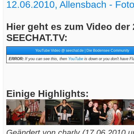
12.06.2010, Allensbach - Fot
Hier geht es zum Video der 
SEECHAT.TV:
YouTube Video @ seechat.de | Die Bodensee Community
ERROR:
If you can see this, then
YouTube
is down or you don't have Fla
Einige Highlights:
Geändert von charly (17.06.2010 