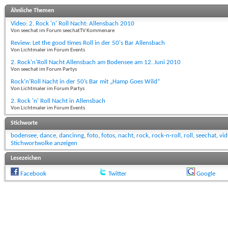
Ähnliche Themen
Video: 2. Rock 'n' Roll Nacht: Allensbach 2010
Von seechat im Forum seechatTV Kommenare
Review: Let the good times Roll in der 50's Bar Allensbach
Von Lichtmaler im Forum Events
2. Rock'n'Roll Nacht Allensbach am Bodensee am 12. Juni 2010
Von seechat im Forum Partys
Rock’n’Roll Nacht in der 50’s Bar mit „Hamp Goes Wild“
Von Lichtmaler im Forum Partys
2. Rock 'n' Roll Nacht in Allensbach
Von Lichtmaler im Forum Events
Stichworte
bodensee
,
dance
,
dancinng
,
foto
,
fotos
,
nacht
,
rock
,
rock-n-roll
,
roll
,
seechat
,
vi
Stichwortwolke anzeigen
Lesezeichen
Facebook
Twitter
Google