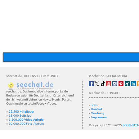
seechat.de| BODENSEE COMMUNITY
seechat.de - SOCIAL-MEDIA
seechat.de: Das innovative Internetportal der
seechat.de - KONTAKT
Bodenseeregion für Deutschland, Österreich und
der Schweiz mit aktuellen News, Events, Partys,
Gewinnspielen sowie Fotos + Videos.
»
Jobs
»
Kontakt
»
22.500 Mitglieder
»
Werbung
»
35.000 Beiträge
»
Impressum
»
3.500.000 Video-Aufrufe
»
30.000.000 Foto-Aufrufe
©Copyright 1999-2025
BODENSEE