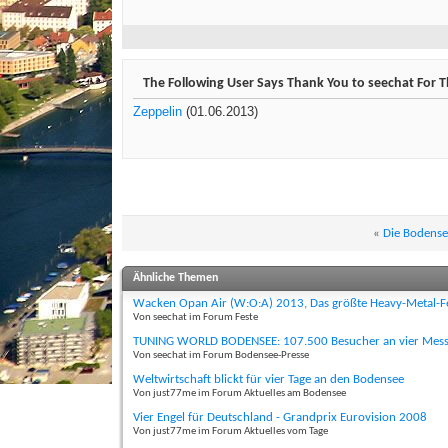
The Following User Says Thank You to seechat For Th
Zeppelin
(01.06.2013)
«
Die Bodense
Ähnliche Themen
Wacken Opan Air (W:O:A) 2013, Das größte Heavy-Metal-Fes
Von seechat im Forum Feste
TUNING WORLD BODENSEE: 107.500 Besucher an vier Mess
Von seechat im Forum Bodensee-Presse
Weltwirtschaft blickt für vier Tage an den Bodensee
Von just77me im Forum Aktuelles am Bodensee
Vier Engel für Deutschland - Grandprix Eurovision 2008
Von just77me im Forum Aktuelles vom Tage