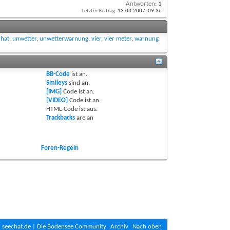
Antworten:
1
Letzter Beitrag:
13.03.2007,
09:36
chat
,
unwetter
,
unwetterwarnung
,
vier
,
vier meter
,
warnung
BB-Code
ist
an
.
Smileys
sind
an
.
[IMG]
Code ist
an
.
[VIDEO]
Code ist
an
.
HTML-Code ist
aus
.
Trackbacks
are
an
Foren-Regeln
seechat.de | Die Bodensee Community
Archiv
Nach oben