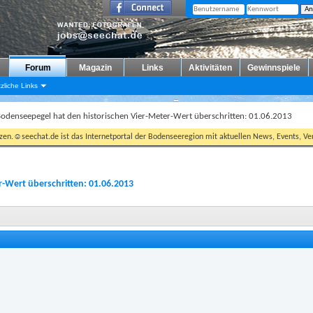
Forum
Magazin
Links
Aktivitäten
Gewinnspiele
zliche Links
odenseepegel hat den historischen Vier-Meter-Wert überschritten: 01.06.2013
tzen.☺seechat.de ist das Internetportal der Bodenseeregion mit aktuellen News, Events, Ver
-Wert überschritten: 01.06.2013