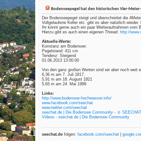
Bodenseepegel hat den historischen Vier-Meter-
Der Bodenseepegel steigt und überschreitet die 4Mete
Vollgelaufene Keller etc. gibt es aber natürlich wieder
Ihr könnt gerne auch ein paar Wetteraufnahmen vom Bo
Hierzu gibt es auch einen eigenen Thread:
http://www
Aktuelle-Werte:
Konstanz am Bodensee:
Pegelstand: 411 cm
Tendenz: Steigend
01.06.2013 13:00:00
Von den ganz großen Werten sind wir aber noch weit 
6,36 m am 7. Juli 1817,
5,91 m am 18. August 1821
5,65 m am 24. Mai 1999
Links:
http://www.bodensee-hochwasser.info/
www.facebook.com/seechat
www.twitter.com/seechat
seechat.de | Die Bodensee Community - ☺ SEECHA
Videos - seechat.de | Die Bodensee Community
seechat.de
folgen:
facebook.com/seechat
|
google.c