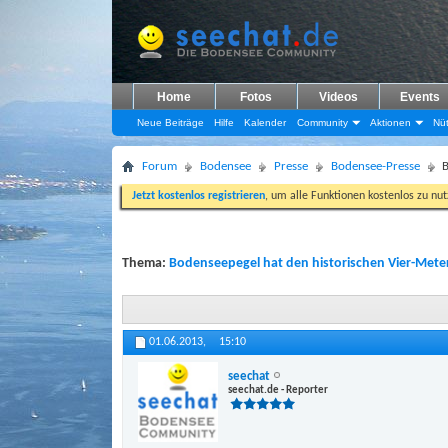
Home
Fotos
Videos
Events
Neue Beiträge
Hilfe
Kalender
Community
Aktionen
Nüt
Forum
Bodensee
Presse
Bodensee-Presse
B
Jetzt kostenlos registrieren
, um alle Funktionen kostenlos zu nu
Thema:
Bodenseepegel hat den historischen Vier-Meter
01.06.2013,
15:10
seechat
seechat.de - Reporter