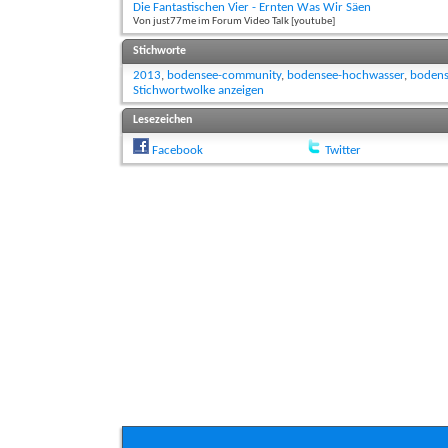
Die Fantastischen Vier - Ernten Was Wir Säen
Von just77me im Forum Video Talk [youtube]
Stichworte
2013
,
bodensee-community
,
bodensee-hochwasser
,
bodens
Stichwortwolke anzeigen
Lesezeichen
Facebook
Twitter