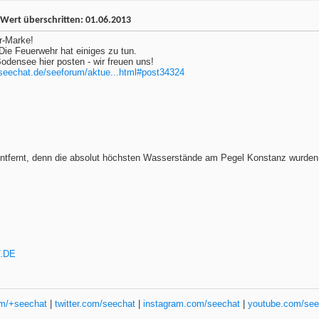
Wert überschritten: 01.06.2013
r-Marke!
. Die Feuerwehr hat einiges zu tun.
densee hier posten - wir freuen uns!
.seechat.de/seeforum/aktue...html#post34324
entfernt, denn die absolut höchsten Wasserstände am Pegel Konstanz wurde
T.DE
om/+seechat
|
twitter.com/seechat
|
instagram.com/seechat
|
youtube.com/see