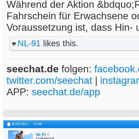
Während der Aktion &bdquo;Rüc
Fahrschein für Erwachsene od
Voraussetzung ist, dass Hin- 
NL-91
likes this.
seechat.de
folgen:
facebook
twitter.com/seechat
|
instagr
APP:
seechat.de/app
30.09.2011,
11:06
NL-91