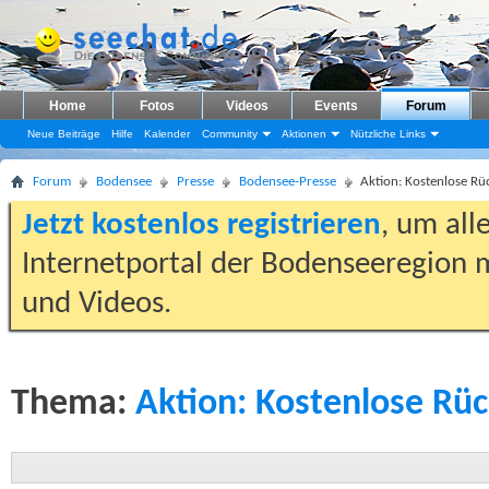
Home
Fotos
Videos
Events
Forum
Neue Beiträge
Hilfe
Kalender
Community
Aktionen
Nützliche Links
Forum
Bodensee
Presse
Bodensee-Presse
Aktion: Kostenlose R
Jetzt kostenlos registrieren
, um all
Internetportal der Bodenseeregion m
und Videos.
Thema:
Aktion: Kostenlose Rü