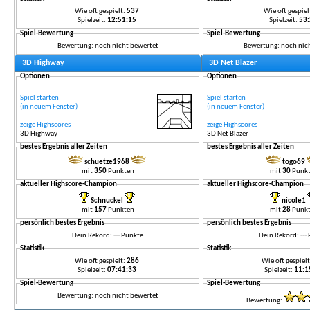
Wie oft gespielt:
537
Wie oft gespiel
Spielzeit:
12:51:15
Spielzeit:
53
Spiel-Bewertung
Spiel-Bewertung
Bewertung: noch nicht bewertet
Bewertung: noch nic
3D Highway
3D Net Blazer
Optionen
Optionen
Spiel starten
Spiel starten
(in neuem Fenster)
(in neuem Fenster)
zeige Highscores
zeige Highscores
3D Highway
3D Net Blazer
bestes Ergebnis aller Zeiten
bestes Ergebnis aller Zeiten
schuetze1968
togo69
mit
350
Punkten
mit
30
Punk
aktueller Highscore-Champion
aktueller Highscore-Champion
Schnuckel
nicole1
mit
157
Punkten
mit
28
Punk
persönlich bestes Ergebnis
persönlich bestes Ergebnis
Dein Rekord:
---
Punkte
Dein Rekord:
---
Statistik
Statistik
Wie oft gespielt:
286
Wie oft gespiel
Spielzeit:
07:41:33
Spielzeit:
11:1
Spiel-Bewertung
Spiel-Bewertung
Bewertung: noch nicht bewertet
Bewertung: