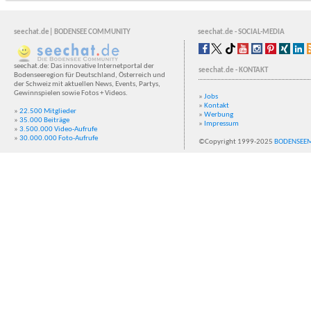
seechat.de| BODENSEE COMMUNITY
seechat.de - SOCIAL-MEDIA
seechat.de: Das innovative Internetportal der
seechat.de - KONTAKT
Bodenseeregion für Deutschland, Österreich und
der Schweiz mit aktuellen News, Events, Partys,
Gewinnspielen sowie Fotos + Videos.
»
Jobs
»
Kontakt
»
22.500 Mitglieder
»
Werbung
»
35.000 Beiträge
»
Impressum
»
3.500.000 Video-Aufrufe
»
30.000.000 Foto-Aufrufe
©Copyright 1999-2025
BODENSEE