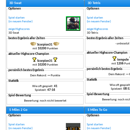
3D Swat
3D Tetris
Optionen
Optionen
Spiel starten
Spiel starten
(in neuem Fenster)
(in neuem Fenster)
zeige Highscores
zeige Highscores
3D Swat
3D Tetris
bestes Ergebnis aller Zeiten
bestes Ergebnis aller Zeiten
- unbesetzt 
Scorpion31
mit
10200
Punkten
aktueller Highscore-Champion
aktueller Highscore-Champion
tempole
Scorpion31
mit
1206
Pun
mit
10200
Punkten
persönlich bestes Ergebnis
persönlich bestes Ergebnis
Dein Rekord:
---
Dein Rekord:
---
Punkte
Statistik
Statistik
Wie oft gespiel
Wie oft gespielt:
41
Spielzeit:
08:5
Spielzeit:
47:16
Spiel-Bewertung
Spiel-Bewertung
Bewertung: noch nic
Bewertung: noch nicht bewertet
5 Miles 2 Go
5 Miles To Go
Optionen
Optionen
Spiel starten
Spiel starten
(in neuem Fenster)
(in neuem Fenster)