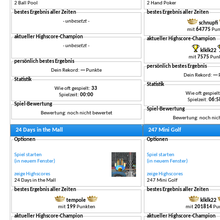
2 Ball Pool
2 Hand Poker
bestes Ergebnis aller Zeiten
bestes Ergebnis aller Zeiten
- unbesetzt -
schnupfi
mit
64775
Pun
aktueller Highscore-Champion
aktueller Highscore-Champion
- unbesetzt -
klklk22
mit
7575
Pun
persönlich bestes Ergebnis
persönlich bestes Ergebnis
Dein Rekord:
---
Punkte
Dein Rekord:
---
Statistik
Statistik
Wie oft gespielt:
33
Wie oft gespiel
Spielzeit:
00:00
Spielzeit:
06:5
Spiel-Bewertung
Spiel-Bewertung
Bewertung: noch nicht bewertet
Bewertung: noch nic
24 Days in the Mall
247 Mini Golf
Optionen
Optionen
Spiel starten
Spiel starten
(in neuem Fenster)
(in neuem Fenster)
zeige Highscores
zeige Highscores
24 Days in the Mall
247 Mini Golf
bestes Ergebnis aller Zeiten
bestes Ergebnis aller Zeiten
tempole
klklk22
mit
199
Punkten
mit
201814
Pu
aktueller Highscore-Champion
aktueller Highscore-Champion