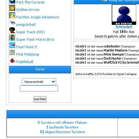
König der Spielhall
Park The Caravan
Golden Arrow
PacMan Jungle Adventure
penguinball
Schnuckel
hat
165
x das
Super Track 2001
beste Ergebnis aller Zeiten 
Super Flash Mario Bros
Pearl Hunt 3
nicole1
ist der neue
cubebuster
Champion
nicole1
ist der neue
Marble Mayhem
Champi
Pink Mahjong
nicole1
ist der neue
Mine Sweeper
Champio
nicole1
ist der neue
Duck Hunter
Champion
Paddleball
nicole1
ist der neue
WolfClick V2 by JeremyS
Suche
delia
schaffte
1376
Punkte im Spiel
Collapse
3
Turniere mit offenen Plätzen
1
laufende Turniere
32
abgeschlossene Turniere