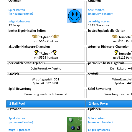
Optionen
Optionen
Spiel starten
Spiel starten
(in neuem Fenster)
(in neuem Fenster)
zeige Highscores
zeige Highscores
12 Swap
1812 Overature
bestes Ergebnis aller Zeiten
bestes Ergebnis aller Zeiten
*Ayleen*
tempole
mit
5565
Punkten
mit
8115
Pun
aktueller Highscore-Champion
aktueller Highscore-Champion
*Ayleen*
tempole
mit
5565
Punkten
mit
8115
Pun
persönlich bestes Ergebnis
persönlich bestes Ergebnis
Dein Rekord:
---
Punkte
Dein Rekord:
---
Statistik
Statistik
Wie oft gespielt:
361
Wie oft gespiel
Spielzeit:
03:13:08
Spielzeit:
44
Spiel-Bewertung
Spiel-Bewertung
Bewertung: noch nicht bewertet
Bewertung: noch nic
2 Ball Pool
2 Hand Poker
Optionen
Optionen
Spiel starten
Spiel starten
(in neuem Fenster)
(in neuem Fenster)
zeige Highscores
zeige Highscores