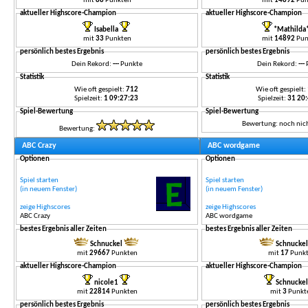
mit
88
Punkten
mit
14892
Pun
aktueller Highscore-Champion
aktueller Highscore-Champion
Isabella
*Mathilda
mit
33
Punkten
mit
14892
Pun
persönlich bestes Ergebnis
persönlich bestes Ergebnis
Dein Rekord:
---
Punkte
Dein Rekord:
---
Statistik
Statistik
Wie oft gespielt:
712
Wie oft gespielt:
Spielzeit:
1 09:27:23
Spielzeit:
31 2
Spiel-Bewertung
Spiel-Bewertung
Bewertung: noch nic
Bewertung:
ABC Crazy
ABC wordgame
Optionen
Optionen
Spiel starten
Spiel starten
(in neuem Fenster)
(in neuem Fenster)
zeige Highscores
zeige Highscores
ABC Crazy
ABC wordgame
bestes Ergebnis aller Zeiten
bestes Ergebnis aller Zeiten
Schnuckel
Schnucke
mit
29667
Punkten
mit
17
Punk
aktueller Highscore-Champion
aktueller Highscore-Champion
nicole1
Schnucke
mit
22814
Punkten
mit
3
Punkt
persönlich bestes Ergebnis
persönlich bestes Ergebnis