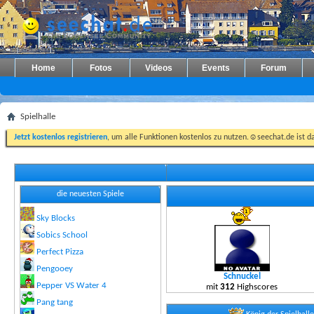
Home
Fotos
Videos
Events
Forum
Spielhalle
Jetzt kostenlos registrieren
, um alle Funktionen kostenlos zu nutzen.☺seechat.de ist d
die neuesten Spiele
Sky Blocks
Sobics School
Perfect Pizza
Pengooey
Schnuckel
Pepper VS Water 4
mit
312
Highscores
Pang tang