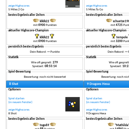
zeige Highscores
zeige Highscores
5 Miles 2 Go
5 Miles To Go
bestes Ergebnis aller Zeiten
bestes Ergebnis aller Zeiten
klklk22
schuetze19
mit
6900
Punkten
mit
4725
Pun
aktueller Highscore-Champion
aktueller Highscore-Champion
klklk22
tempole
mit
6900
Punkten
mit
3200
Pun
persönlich bestes Ergebnis
persönlich bestes Ergebnis
Dein Rekord:
---
Punkte
Dein Rekord:
---
Statistik
Statistik
Wie oft gespielt:
279
Wie oft gespiel
Spielzeit:
08:55:14
Spielzeit:
10:2
Spiel-Bewertung
Spiel-Bewertung
Bewertung: noch nicht bewertet
Bewertung: noch nic
8 Shot
9 Dragons Hexa
Optionen
Optionen
Spiel starten
Spiel starten
(in neuem Fenster)
(in neuem Fenster)
zeige Highscores
zeige Highscores
8 Shot
9 Dragons Hexa
bestes Ergebnis aller Zeiten
bestes Ergebnis aller Zeiten
togo69
*Mathilda