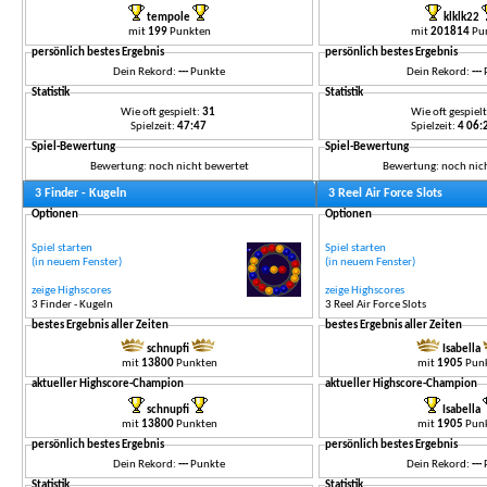
tempole
klklk22
mit
199
Punkten
mit
201814
Pu
persönlich bestes Ergebnis
persönlich bestes Ergebnis
Dein Rekord:
---
Punkte
Dein Rekord:
---
Statistik
Statistik
Wie oft gespielt:
31
Wie oft gespiel
Spielzeit:
47:47
Spielzeit:
4 06
Spiel-Bewertung
Spiel-Bewertung
Bewertung: noch nicht bewertet
Bewertung: noch nic
3 Finder - Kugeln
3 Reel Air Force Slots
Optionen
Optionen
Spiel starten
Spiel starten
(in neuem Fenster)
(in neuem Fenster)
zeige Highscores
zeige Highscores
3 Finder - Kugeln
3 Reel Air Force Slots
bestes Ergebnis aller Zeiten
bestes Ergebnis aller Zeiten
schnupfi
Isabella
mit
13800
Punkten
mit
1905
Pun
aktueller Highscore-Champion
aktueller Highscore-Champion
schnupfi
Isabella
mit
13800
Punkten
mit
1905
Pun
persönlich bestes Ergebnis
persönlich bestes Ergebnis
Dein Rekord:
---
Punkte
Dein Rekord:
---
Statistik
Statistik