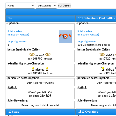
1-i
101 Dalmatians Card Battles
Optionen
Optionen
Spiel starten
Spiel starten
(in neuem Fenster)
(in neuem Fenster)
zeige Highscores
zeige Highscores
1-i
101 Dalmatians Card Battles
bestes Ergebnis aller Zeiten
bestes Ergebnis aller Zeiten
nicole1
klklk22
mit
109900
Punkten
mit
7420
Pun
aktueller Highscore-Champion
aktueller Highscore-Champion
nicole1
klklk22
mit
109900
Punkten
mit
7420
Pun
persönlich bestes Ergebnis
persönlich bestes Ergebnis
Dein Rekord:
---
Punkte
Dein Rekord:
---
Statistik
Statistik
Wie oft gespielt:
556
Wie oft gespiel
Spielzeit:
23:48:26
Spielzeit:
1 16
Spiel-Bewertung
Spiel-Bewertung
Bewertung: noch nicht bewertet
Bewertung: noch nic
12 Swap
1812 Overature