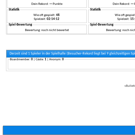
Dein Rekord:
---
Punkte
Dein Rekord:
---
Statistik
Statistik
Wie oft gespielt:
46
Wie oft gespiel
Spielzeit:
02:14:12
Spielzeit:
15
Spiel-Bewertung
Spiel-Bewertung
Bewertung: noch nicht bewertet
Bewertung: noch nic
Derzeit sind 1 Spieler in der Spielhalle (Besucher-Rekord liegt bei 9 gleichzeitigen Sp
Boardmember:
0
| Gäste:
1
| Anonym:
0
vBullet