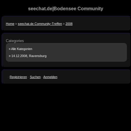
seechat.de|Bodensee Community
Home
»
seechat.de Community-Treffen
»
2008
Categories
« Alle Kategorien
» 14.12.2008, Ravensburg
·
Registrieren
·
Suchen
·
Anmelden