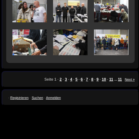
Seite
1
·
2
·
3
·
4
·
5
·
6
·
7
·
8
·
9
·
10
·
11
...
11
Next »
·
Registrieren
·
Suchen
·
Anmelden