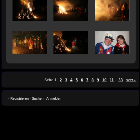
Seite
1
·
2
·
3
·
4
·
5
·
6
·
7
·
8
·
9
·
10
·
11
...
33
Next »
·
Registrieren
·
Suchen
·
Anmelden