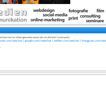
greiches und vor allem gesundes neues Jahr an alle hier! Coole party
book.com/seechat
|
google.com/+seechat
|
twitter.com/seechat
|
instagram.com/see
8