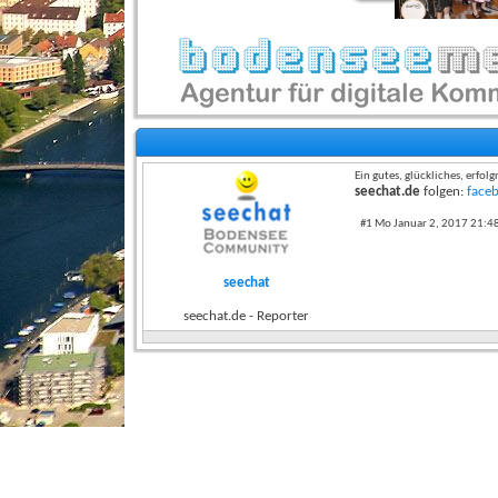
Ein gutes, glückliches, erfol
seechat.de
folgen:
face
#1 Mo Januar 2, 2017 21:4
seechat
seechat.de - Reporter