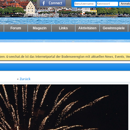
Forum
Magazin
Links
Aktivitäten
Gewinnspiele
tzen.☺seechat.de ist das Internetportal der Bodenseeregion mit aktuellen News, Events, Ver
«
Zurück