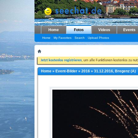
Home
Fotos
Videos
Events
Home
My Favorites
Search
Upload Photos
Jetzt kostenlos registrieren
, um alle Funktionen kostenlos zu nu
Home
»
Event-Bilder
»
2016
»
31.12.2016, Bregenz (A)