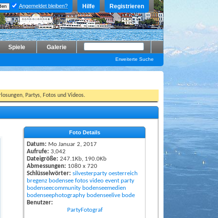
Angemeldet bleiben?
Hilfe
Registrieren
Spiele
Galerie
Erweiterte Suche
losungen, Partys, Fotos und Videos.
Foto Details
Datum:
Mo Januar 2, 2017
Aufrufe:
3,042
Dateigröße:
247.1Kb, 190.0Kb
Abmessungen:
1080 x 720
Schlüsselwörter:
silvesterparty
oesterreich
bregenz
bodensee
fotos
video
event
party
bodenseecommunity
bodenseemedien
bodenseephotography
bodenseelive
bode
Benutzer:
PartyFotograf