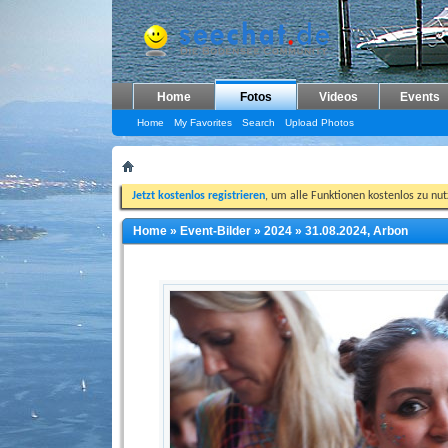
Home
Fotos
Videos
Events
Home
My Favorites
Search
Upload Photos
Jetzt kostenlos registrieren
, um alle Funktionen kostenlos zu nu
Home
»
Event-Bilder
»
2024
»
31.08.2024, Arbon