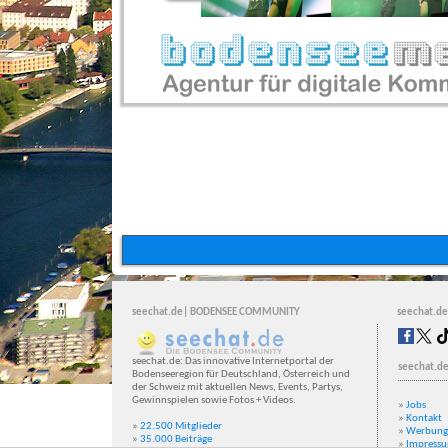
seechat.de| BODENSEE COMMUNITY
seechat.de
seechat.de: Das innovative Internetportal der
seechat.de
Bodenseeregion für Deutschland, Österreich und
der Schweiz mit aktuellen News, Events, Partys,
Gewinnspielen sowie Fotos + Videos.
»
Jobs
»
Kontakt
»
22.500 Mitglieder
»
Werbung
»
35.000 Beiträge
»
Impress