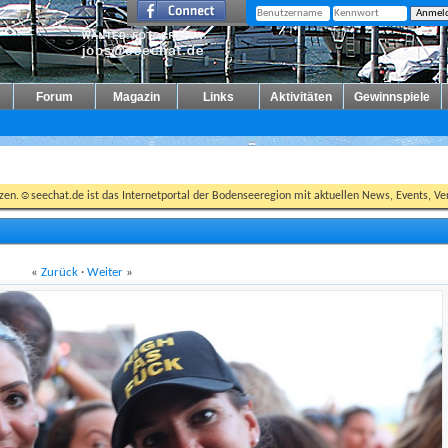
Forum
Magazin
Links
Aktivitäten
Gewinnspiele
tzen.☺seechat.de ist das Internetportal der Bodenseeregion mit aktuellen News, Events, Ver
«
Zurück
·
Weiter
»