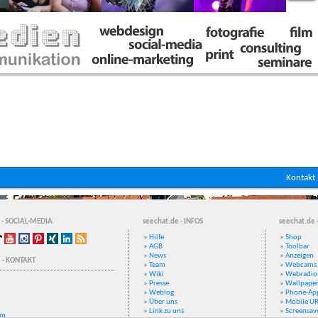
Kontakt
 - SOCIAL-MEDIA
seechat.de - INFOS
seechat.de 
»
Hilfe
»
Shop
»
AGB
»
Toolbar
»
News
»
Anzeigen
 - KONTAKT
»
Team
»
Webcams
»
Wiki
»
Webradio
»
Presse
»
Wallpape
»
Weblog
»
Phone-Ap
»
Über uns
»
Mobile U
»
Link zu uns
»
Screensav
um