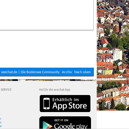
seechat.de | Die Bodensee Community
Archiv
Nach oben
- SERVICE
Hol Dir die seechat App
r
p
RL
er