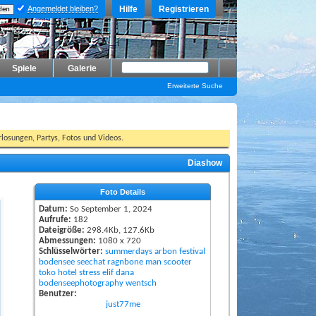
Angemeldet bleiben?
Hilfe
Registrieren
Spiele
Galerie
Erweiterte Suche
losungen, Partys, Fotos und Videos.
Diashow
Foto Details
Datum:
So September 1, 2024
Aufrufe:
182
Dateigröße:
298.4Kb, 127.6Kb
Abmessungen:
1080 x 720
Schlüsselwörter:
summerdays
arbon
festival
bodensee
seechat
ragnbone
man
scooter
toko
hotel
stress
elif
dana
bodenseephotography
wentsch
Benutzer:
just77me