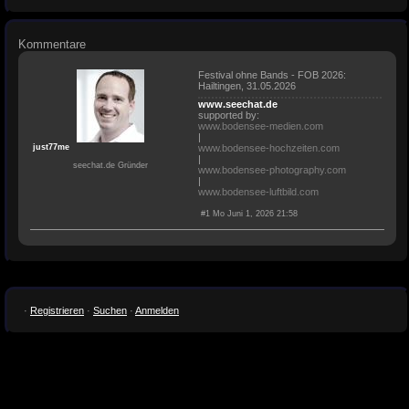
Kommentare
Festival ohne Bands - FOB 2026:
Hailtingen, 31.05.2026
www.seechat.de
supported by:
www.bodensee-medien.com
|
just77me
www.bodensee-hochzeiten.com
|
seechat.de Gründer
www.bodensee-photography.com
|
www.bodensee-luftbild.com
#1 Mo Juni 1, 2026 21:58
·
Registrieren
·
Suchen
·
Anmelden