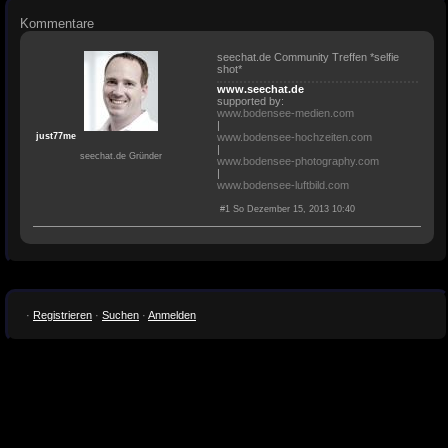
Kommentare
seechat.de Community Treffen *selfie
shot*
www.seechat.de
supported by:
www.bodensee-medien.com
|
just77me
www.bodensee-hochzeiten.com
|
seechat.de Gründer
www.bodensee-photography.com
|
www.bodensee-luftbild.com
#1 So Dezember 15, 2013 10:40
·
Registrieren
·
Suchen
·
Anmelden