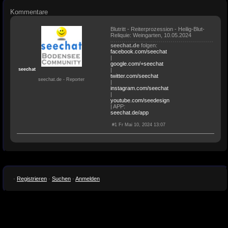
Kommentare
Blutritt - Reiterprozession - Heilig-Blut-
Reliquie: Weingarten, 10.05.2024
seechat.de
folgen:
facebook.com/seechat
|
google.com/+seechat
seechat
|
twitter.com/seechat
seechat.de - Reporter
|
instagram.com/seechat
|
youtube.com/seedesign
| APP:
seechat.de/app
#1 Fr Mai 10, 2024 13:07
·
Registrieren
·
Suchen
·
Anmelden