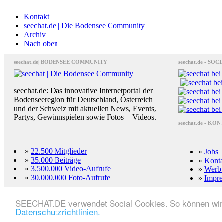
Kontakt
seechat.de | Die Bodensee Community
Archiv
Nach oben
seechat.de| BODENSEE COMMUNITY
seechat.de - SO
seechat.de: Das innovative Internetportal der
Bodenseeregion für Deutschland, Österreich
und der Schweiz mit aktuellen News, Events,
Partys, Gewinnspielen sowie Fotos + Videos.
seechat.de - KO
»
22.500 Mitglieder
»
Jobs
»
35.000 Beiträge
»
Kont
»
3.500.000 Video-Aufrufe
»
Werb
»
30.000.000 Foto-Aufrufe
»
Impr
SEECHAT.DE verwendet Social Cookies. So können wir Ih
©Copyright 
Datenschutzrichtlinien.
BODENSEE