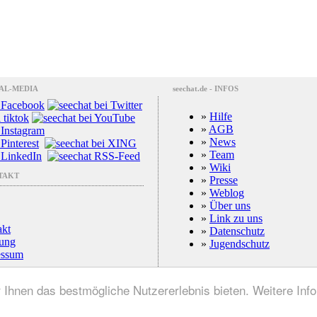
CIAL-MEDIA
seechat.de - INFOS
»
Hilfe
»
AGB
»
News
»
Team
»
Wiki
NTAKT
»
Presse
»
Weblog
»
Über uns
»
Link zu uns
akt
»
Datenschutz
ung
»
Jugendschutz
essum
nen das bestmögliche Nutzererlebnis bieten. Weitere Infor
1999-2025
MEDIEN