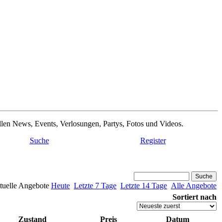
ellen News, Events, Verlosungen, Partys, Fotos und Videos.
Suche
Register
tuelle Angebote
Heute
Letzte 7 Tage
Letzte 14 Tage
Alle Angebote
Sortiert nach
Zustand
Preis
Datum