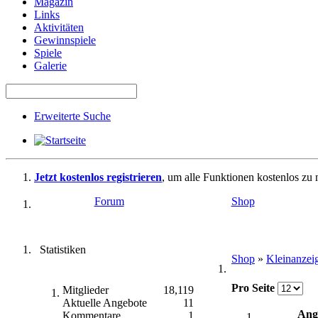
Magazin
Links
Aktivitäten
Gewinnspiele
Spiele
Galerie
Erweiterte Suche
Jetzt kostenlos registrieren
, um alle Funktionen kostenlos zu 
Forum
Shop
Statistiken
Shop
»
Kleinanzei
Pro Seite
Mitglieder
18,119
Aktuelle Angebote
11
Ang
Kommentare
1