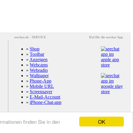
seechat.de - SERVICE
Hol Dir die seechat App
»
Shop
»
Toolbar
»
Anzeigen
»
Webcams
»
Webradio
»
Wallpaper
»
Phone-App
»
Mobile URL
»
Screensaver
»
E-Mail-Account
»
iPhone-Chat-app
OK
mationen finden Sie in den