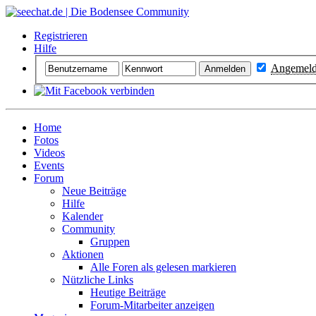
Registrieren
Hilfe
Angemelde
Home
Fotos
Videos
Events
Forum
Neue Beiträge
Hilfe
Kalender
Community
Gruppen
Aktionen
Alle Foren als gelesen markieren
Nützliche Links
Heutige Beiträge
Forum-Mitarbeiter anzeigen