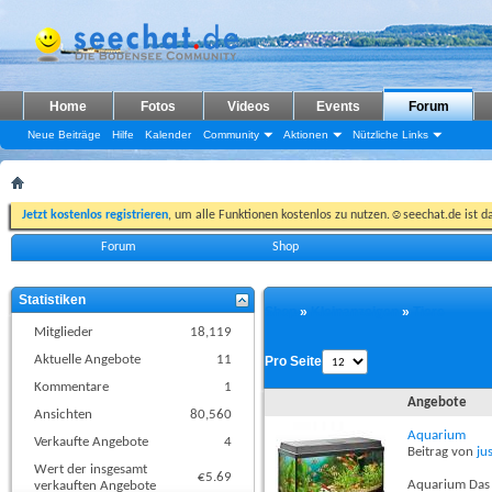
Home
Fotos
Videos
Events
Forum
Neue Beiträge
Hilfe
Kalender
Community
Aktionen
Nützliche Links
Jetzt kostenlos registrieren
, um alle Funktionen kostenlos zu nutzen.☺seechat.de ist d
Forum
Shop
Statistiken
Shop
»
Kleinanzeigen
»
Tiere
Mitglieder
18,119
Aktuelle Angebote
11
Pro Seite
Kommentare
1
Angebote
Ansichten
80,560
Aquarium
Verkaufte Angebote
4
Beitrag von
ju
Wert der insgesamt
€5.69
Aquarium Das 
verkauften Angebote