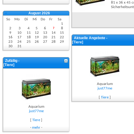
81 x 36 x 45 cm
Sicherheitsun
«
August 2026
So
Mo
Di
Mi
Do
Fr
Sa
1
2
3
4
5
6
8
7
9
10
11
12
13
14
15
16
17
18
19
20
21
22
Aktuelle Angebote -
23
24
25
26
27
28
29
[Tiere]
30
31
Zufällig -
[Tiere]
Aquarium
just77me
[
Tiere
]
Aquarium
just77me
[
Tiere
]
·
mehr
·