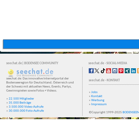
seechat.de| BODENSEE COMMUNITY
seechat.de - SOCIAL-MEDIA
seechat.de: Das innovative Internetportal der
seechat.de - KONTAKT
Bodenseeregion für Deutschland, Österreich und
der Schweiz mit aktuellen News, Events, Partys,
Gewinnspielen sowie Fotos + Videos.
»
Jobs
»
Kontakt
»
22.500 Mitglieder
»
Werbung
»
35.000 Beiträge
»
Impressum
»
3.500.000 Video-Aufrufe
»
30.000.000 Foto-Aufrufe
©Copyright 1999-2025
BODENSEE