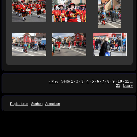
Seite
1
·
2
·
3
·
4
·
5
·
6
·
7
·
8
·
9
·
10
·
11
...
« Prev
21
Next »
·
Registrieren
·
Suchen
·
Anmelden