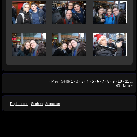
Seite
1
·
2
·
3
·
4
·
5
·
6
·
7
·
8
·
9
·
10
·
11
...
« Prev
41
Next »
·
Registrieren
·
Suchen
·
Anmelden