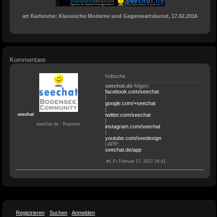
art Karlsruhe: Klassische Moderne und Gegenwartskunst, 17.02.2016
Kommentare
hübsche
seechat.de
folgen:
facebook.com/seechat
|
google.com/+seechat
|
seechat
twitter.com/seechat
|
seechat.de - Reporter
instagram.com/seechat
|
youtube.com/seedesign
| APP:
seechat.de/app
#1 Fr Februar 17, 2017 16:41
·
Registrieren
·
Suchen
·
Anmelden