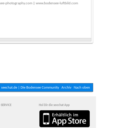
ee-photography.com
|
www.bodensee-luftbild.com
seechat.de | Die Bodensee Community
Archiv
Nach oben
- SERVICE
Hol Dir die seechat App