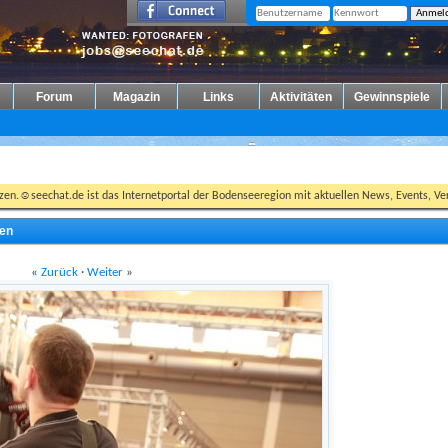
Forum
Magazin
Links
Aktivitäten
Gewinnspiele
tzen.☺seechat.de ist das Internetportal der Bodenseeregion mit aktuellen News, Events, Ver
fen
«
Zurück
·
Weiter
»