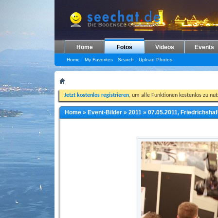
Home
Fotos
Videos
Events
Home
My Favorites
Search
Upload Photos
Jetzt kostenlos registrieren
, um alle Funktionen kostenlos zu nu
Home
»
Event-Bilder
»
2011
»
07.05.2011, Friedrichsha