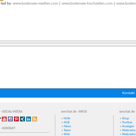
ted by:
www.bodensee-medien.com
|
www.bodensee-hochzeiten.com
|
www.bodens
Kontakt
 - SOCIAL-MEDIA
seechat.de - INFOS
seechat.de 
»
Hilfe
»
Shop
»
AGB
»
Toolbar
»
News
»
Anzeigen
 - KONTAKT
»
Team
»
Webcams
»
Wiki
»
Webradio