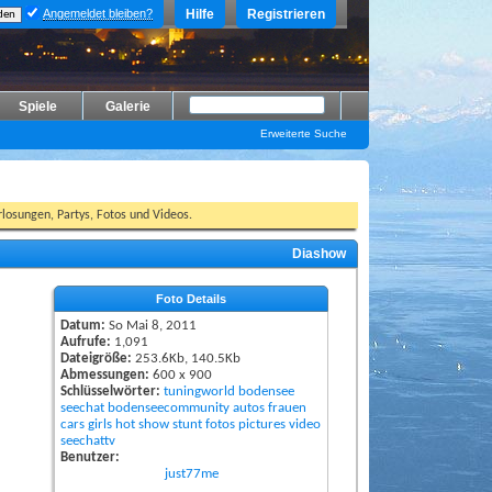
Angemeldet bleiben?
Hilfe
Registrieren
Spiele
Galerie
Erweiterte Suche
losungen, Partys, Fotos und Videos.
Diashow
Foto Details
Datum:
So Mai 8, 2011
Aufrufe:
1,091
Dateigröße:
253.6Kb, 140.5Kb
Abmessungen:
600 x 900
Schlüsselwörter:
tuningworld
bodensee
seechat
bodenseecommunity
autos
frauen
cars
girls
hot
show
stunt
fotos
pictures
video
seechattv
Benutzer:
just77me