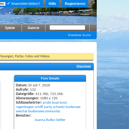
Angemeldet bleiben?
Hilfe
Registrieren
Spiele
Galerie
Erweiterte Suche
losungen, Partys, Fotos und Videos.
Diashow
Foto Details
Datum:
Di Juli 7, 2026
Aufrufe:
132
Dateigröße:
411.7Kb, 725.5Kb
Abmessungen:
1080 x 720
Schlüsselwörter:
pride
boat
boot
regenbogen
schiff
party
schweiz
bodensee
seechat
bodenseecommunity
Benutzer:
Joanna Rutko-Seitler