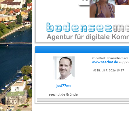
Pride Boat: Romanshorn am
www.seechat.de
suppor
#1 Di Juli 7, 2026 19:57
just77me
seechat.de Gründer