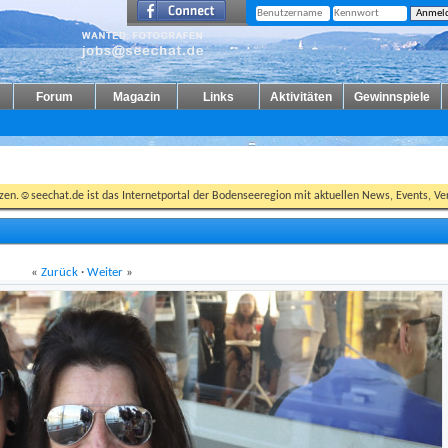
Forum
Magazin
Links
Aktivitäten
Gewinnspiele
tzen.☺seechat.de ist das Internetportal der Bodenseeregion mit aktuellen News, Events, Ver
«
Zurück
·
Weiter
»