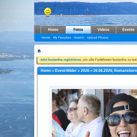
Home
Fotos
Videos
Events
Home
My Favorites
Search
Upload Photos
Jetzt kostenlos registrieren
, um alle Funktionen kostenlos zu nu
Home
»
Event-Bilder
»
2026
»
26.06.2026, Romanshorn