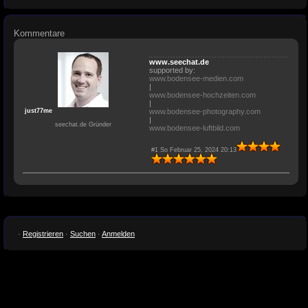
Kommentare
www.seechat.de
supported by:
www.bodensee-medien.com
|
www.bodensee-hochzeiten.com
|
just77me
www.bodensee-photography.com
|
seechat.de Gründer
www.bodensee-luftbild.com
#1 So Februar 25, 2024 20:13
·
Registrieren
·
Suchen
·
Anmelden