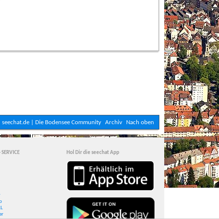
seechat.de | Die Bodensee Community
Archiv
Nach oben
- SERVICE
Hol Dir die seechat App
r
p
RL
er