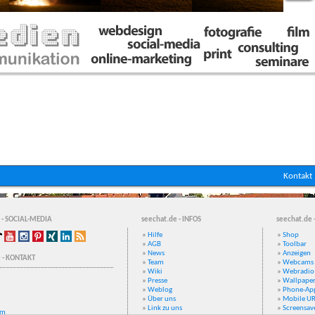
Kontakt
 - SOCIAL-MEDIA
seechat.de - INFOS
seechat.de 
»
Hilfe
»
Shop
»
AGB
»
Toolbar
»
News
»
Anzeigen
 - KONTAKT
»
Team
»
Webcams
»
Wiki
»
Webradio
»
Presse
»
Wallpape
»
Weblog
»
Phone-Ap
»
Über uns
»
Mobile U
»
Link zu uns
»
Screensav
um