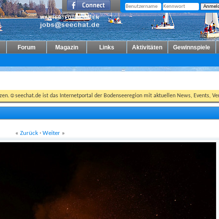
Forum
Magazin
Links
Aktivitäten
Gewinnspiele
tzen.☺seechat.de ist das Internetportal der Bodenseeregion mit aktuellen News, Events, Ver
«
Zurück
·
Weiter
»