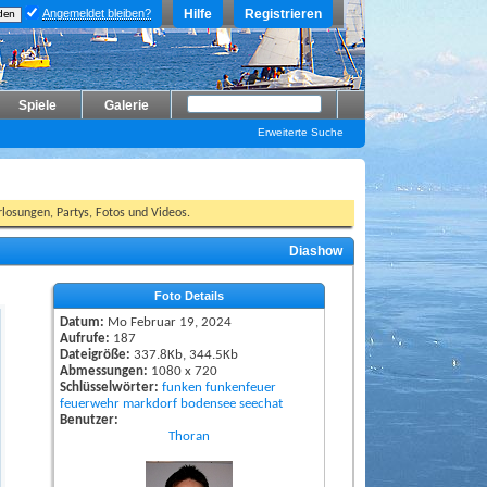
Angemeldet bleiben?
Hilfe
Registrieren
Spiele
Galerie
Erweiterte Suche
losungen, Partys, Fotos und Videos.
Diashow
Foto Details
Datum:
Mo Februar 19, 2024
Aufrufe:
187
Dateigröße:
337.8Kb, 344.5Kb
Abmessungen:
1080 x 720
Schlüsselwörter:
funken
funkenfeuer
feuerwehr
markdorf
bodensee
seechat
Benutzer:
Thoran