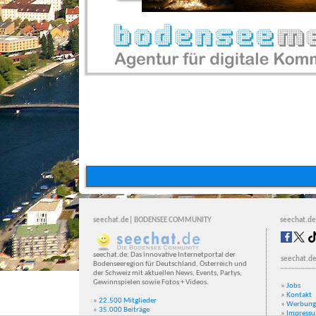
seechat.de| BODENSEE COMMUNITY
seechat.de
seechat.de: Das innovative Internetportal der
seechat.de
Bodenseeregion für Deutschland, Österreich und
der Schweiz mit aktuellen News, Events, Partys,
Gewinnspielen sowie Fotos + Videos.
»
Jobs
»
Kontakt
»
22.500 Mitglieder
»
Werbung
»
35.000 Beiträge
»
Impress