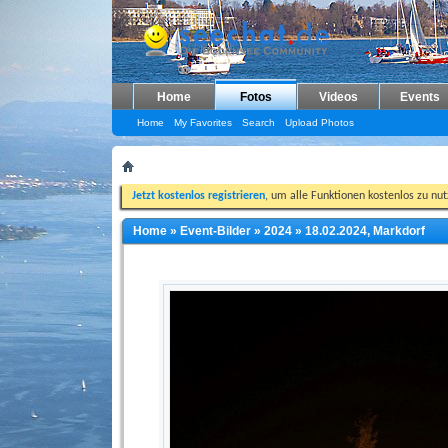
Home
Fotos
Videos
Events
Home
My Favorites
Search
Upload Photos
Jetzt kostenlos registrieren
, um alle Funktionen kostenlos zu nu
Home
»
Event-Bilder
»
2024
»
18.02.2024, Markdorf