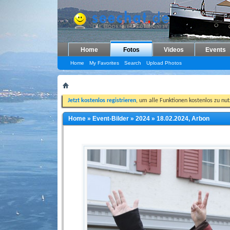
Home
Fotos
Videos
Events
Home
My Favorites
Search
Upload Photos
Jetzt kostenlos registrieren
, um alle Funktionen kostenlos zu nu
Home
»
Event-Bilder
»
2024
»
18.02.2024, Arbon