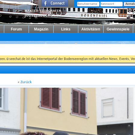
Forum
Magazin
Links
Aktivitäten
Gewinnspiele
tzen.☺seechat.de ist das Internetportal der Bodenseeregion mit aktuellen News, Events, Ver
«
Zurück