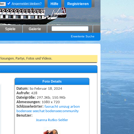
Angemeldet bleiben?
Hilfe
Registrieren
Spiele
Galerie
Erweiterte Suche
losungen, Partys, Fotos und Videos.
Foto Details
Datum:
So Februar 18, 2024
Aufrufe:
428
Dateigröße:
297.3Kb, 150.9Kb
Abmessungen:
1080 x 720
Schlüsselwörter:
fasnacht
umzug
arbon
bodensee
seechat
bodenseecommunity
Benutzer:
Joanna Rutko-Seitler