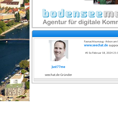
Fasnachtsumzug - Arbon am
www.seechat.de
suppor
#1 So Februar 18, 2024 21:
just77me
seechat.de Gründer