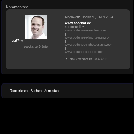
Kommentare
Megawatt: Dipoldsau, 14.09.2024
www.seechat.de
supported by:
www.bodensee-medien.com
|
www.bodensee-hochzeiten.com
just77me
|
www.bodensee-photography.com
seechat.de Gründer
|
www.bodensee-luftbild.com
#1 Mo September 16, 2024 07:18
·
Registrieren
·
Suchen
·
Anmelden