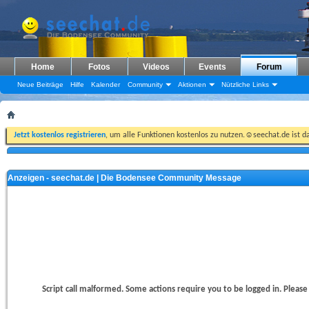
Home
Fotos
Videos
Events
Forum
Neue Beiträge
Hilfe
Kalender
Community
Aktionen
Nützliche Links
Jetzt kostenlos registrieren
, um alle Funktionen kostenlos zu nutzen.☺seechat.de ist d
Anzeigen - seechat.de | Die Bodensee Community Message
Script call malformed. Some actions require you to be logged in. Please 