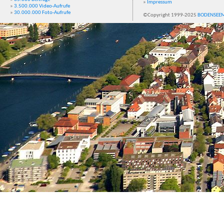
»
Impressum
»
3.500.000 Video-Aufrufe
»
30.000.000 Foto-Aufrufe
©Copyright 1999-2025
BODENSEE