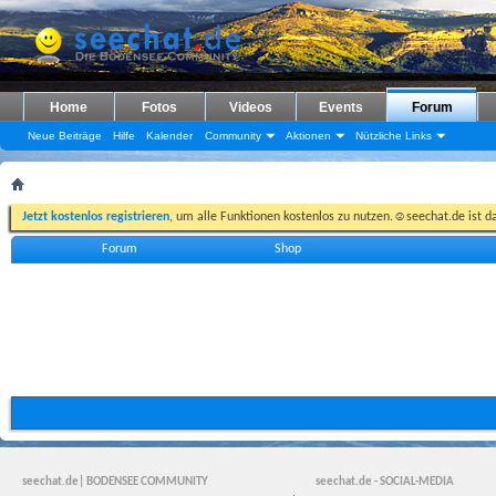
Home
Fotos
Videos
Events
Forum
Neue Beiträge
Hilfe
Kalender
Community
Aktionen
Nützliche Links
Jetzt kostenlos registrieren
, um alle Funktionen kostenlos zu nutzen.☺seechat.de ist d
Forum
Shop
seechat.de| BODENSEE COMMUNITY
seechat.de - SOCIAL-MEDIA