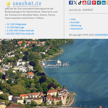
seechat.de: Das innovative Internetportal der
seechat.de - KONTAKT
Bodenseeregion für Deutschland, Österreich und
der Schweiz mit aktuellen News, Events, Partys,
Gewinnspielen sowie Fotos + Videos.
»
Jobs
»
Kontakt
»
22.500 Mitglieder
»
Werbung
»
35.000 Beiträge
»
Impressum
»
3.500.000 Video-Aufrufe
»
30.000.000 Foto-Aufrufe
©Copyright 1999-2025
BODENSEE