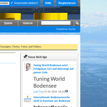
Angemeldet bleiben?
Hilfe
Registrieren
Spiele
Galerie
Erweiterte Suche
losungen, Partys, Fotos und Videos.
Neue Beiträge
Tuning World Bodensee setzt
Erfolgskurs fort und überzeugt auf
ganzer Linie
Tuning World
Bodensee
just77me
17.05.2026,
18:33
Internationale Bodenseewoche
2026 in Konstanz am Bodensee