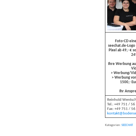
Foto-CD einer
seechat.de-Logo
Pixel ab 49,- € 
249
Ihre Werbung auf
Vi
> Werbung/Vide
> Werbung vor 
1500,- Eu
Ihr Anspr
Reinhold Wentsc
Tel.: +49 751 / 56
Fax: +49 751 / 56
kontakt@bodens
Kategorien:
SEECHAT