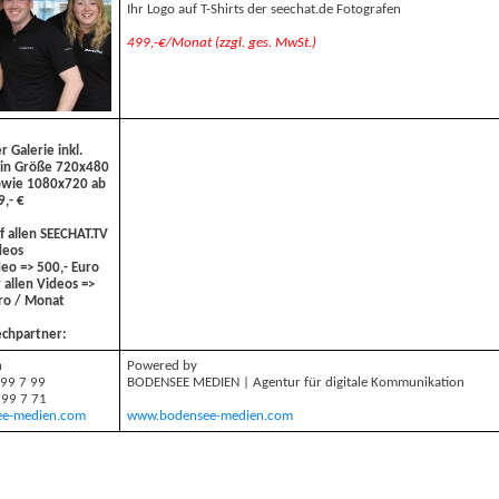
Ihr Logo auf T-Shirts der seechat.de Fotografen
499,-€/Monat (zzgl. ges. MwSt.)
 Galerie inkl.
 in Größe 720x480
sowie 1080x720 ab
,- €
 allen SEECHAT.TV
deos
o => 500,- Euro
allen Videos =>
ro / Monat
echpartner:
h
Powered by
 99 7 99
BODENSEE MEDIEN | Agentur für digitale Kommunikation
 99 7 71
ee-medien.com
www.bodensee-medien.com