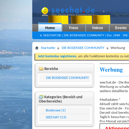
Home
Fotos
Videos
Events
☺ SEECHAT.DE | DIE BODENSEE.COMMUNITY | Est. 1999
DIE
Startseite
DIE BODENSEE COMMUNITY
Werbung
Jetzt kostenlos registrieren
, um alle Funktionen kostenlos zu nu
Werbung
Bereiche
DIE BODENSEE COMMUNITY
seechat.de - Die B
Werbung zu schalte
weitere detaillierte 
Kategorien (Bereich und
Mediadaten:*
Oberbereiche)
Aktuell zählt seech
Das seechat.de - F
Bodensee (1)
Derzeit sind bereit
Täglich besuchen 
SEECHAT (13)
Pro Monat verzeich
Aktionspr