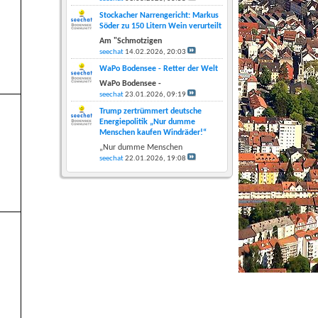
Stockacher Narrengericht: Markus
Söder zu 150 Litern Wein verurteilt
Am "Schmotzigen
seechat
14.02.2026,
20:03
WaPo Bodensee - Retter der Welt
WaPo Bodensee -
seechat
23.01.2026,
09:19
Trump zertrümmert deutsche
Energiepolitik „Nur dumme
Menschen kaufen Windräder!“
„Nur dumme Menschen
seechat
22.01.2026,
19:08