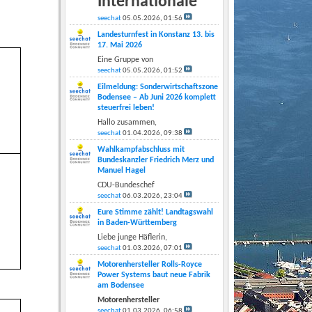
Internationale
seechat
05.05.2026,
01:56
Landesturnfest in Konstanz 13. bis
17. Mai 2026
Eine Gruppe von
seechat
05.05.2026,
01:52
Eilmeldung: Sonderwirtschaftszone
Bodensee – Ab Juni 2026 komplett
steuerfrei leben!
Hallo zusammen,
seechat
01.04.2026,
09:38
Wahlkampfabschluss mit
Bundeskanzler Friedrich Merz und
Manuel Hagel
CDU-Bundeschef
seechat
06.03.2026,
23:04
Eure Stimme zählt! Landtagswahl
in Baden-Württemberg
Liebe junge Häflerin,
seechat
01.03.2026,
07:01
Motorenhersteller Rolls-Royce
Power Systems baut neue Fabrik
am Bodensee
Motorenhersteller
seechat
01.03.2026,
06:58