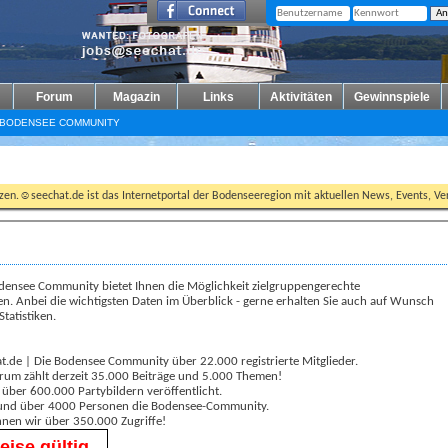
Forum
Magazin
Links
Aktivitäten
Gewinnspiele
 BODENSEE COMMUNITY
tzen.☺seechat.de ist das Internetportal der Bodenseeregion mit aktuellen News, Events, Ver
odensee Community bietet Ihnen die Möglichkeit zielgruppengerechte
n. Anbei die wichtigsten Daten im Überblick - gerne erhalten Sie auch auf Wunsch
Statistiken.
at.de | Die Bodensee Community über 22.000 registrierte Mitglieder.
orum zählt derzeit 35.000 Beiträge und 5.000 Themen!
s über 600.000 Partybildern veröffentlicht.
rund über 4000 Personen die Bodensee-Community.
nen wir über 350.000 Zugriffe!
eise gültig