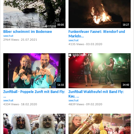
00:00
18:27
Biber schwimmt im Bodensee
Funkenfeuer Fasnet: Ittendorf und
seechat
Markdo...
2964 Views · 25.07.2021
seechat
4135 Views · 03.03.2020
56:10
34:40
Zunftball - Poppele Zunft mit Band Fly:
Zunftball Waldteufel mit Band Fly:
...
Kau, ...
seechat
seechat
4334 Views · 18.02.2020
4839 Views · 09.02.2020