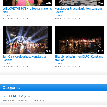
02:28
44:53
WE LOVE THE 90'S - ratiopharmarena:
Konstanzer Frauenlauf: Konstanz am
Neu-...
Boden...
seechat
seechat
721 Views · 27.05.2018
805 Views · 27.05.2018
42:42
14:06
TurnGala Kaleidoskop: Konstanz am
Silvesterschwimmen DLRG: Konstanz
Bodens...
am Bod...
seechat
seechat
683 Views · 27.05.2018
798 Views · 27.05.2018
Categories
SEECHAT.TV
(378)
SEECHAT.TV | Die Bodensee Community