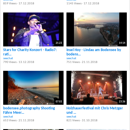
859 Views · 17.12.2018
1145 Views · 17.12.2018
25:23
14:14
Stars for Charity Konzert - Radio7:
Insel Hoy - Lindau am Bodensee by
rati...
bodens...
seechat
seechat
790 Views · 13.12.2018
751 Views · 21.11.2018
07:03
23:36
bodensee.photography Shooting
Holzhauerfestival mit Chris Metzger
Fähre Meer...
und ...
seechat
seechat
653 Views · 21.11.2018
821 Views · 31.10.2018