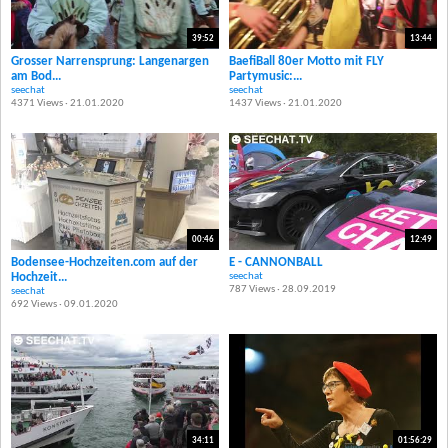
39:52
13:44
Grosser Narrensprung: Langenargen
BaefiBall 80er Motto mit FLY
am Bod...
Partymusic:...
seechat
seechat
4371 Views · 21.01.2020
1437 Views · 21.01.2020
00:46
12:49
Bodensee-Hochzeiten.com auf der
E - CANNONBALL
Hochzeit...
seechat
787 Views · 28.09.2019
seechat
692 Views · 09.01.2020
34:11
01:56:29