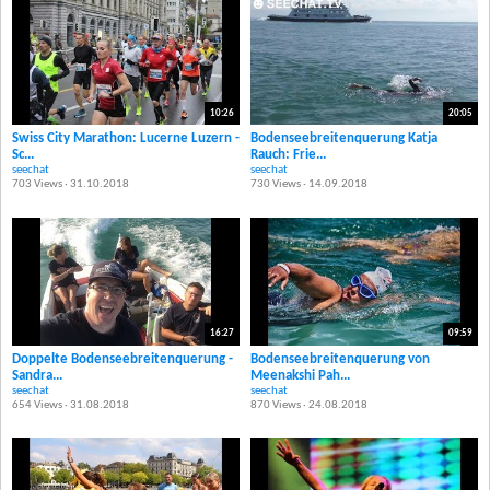
10:26
20:05
Swiss City Marathon: Lucerne Luzern -
Bodenseebreitenquerung Katja
Sc...
Rauch: Frie...
seechat
seechat
703 Views · 31.10.2018
730 Views · 14.09.2018
16:27
09:59
Doppelte Bodenseebreitenquerung -
Bodenseebreitenquerung von
Sandra...
Meenakshi Pah...
seechat
seechat
654 Views · 31.08.2018
870 Views · 24.08.2018