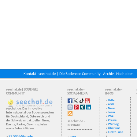
Kontakt
seechat.de | Die Bodensee Community
Archiv
Nach oben
seechat.de| BODENSEE
seechat.de -
seechat.de -
COMMUNITY
SOCIAL-MEDIA
INFOS
»
Hilfe
»
AGB
»
News
seechat.de: Das innovative
»
Team
Internetportal der Bodenseeregion
»
Wiki
für Deutschland, Österreich und
»
Presse
der Schweiz mit aktuellen News,
seechat.de -
»
Weblog
Events, Partys, Gewinnspielen
KONTAKT
»
Über uns
sowie Fotos + Videos.
»
Link zu uns
»
»
22.500 Mitglieder