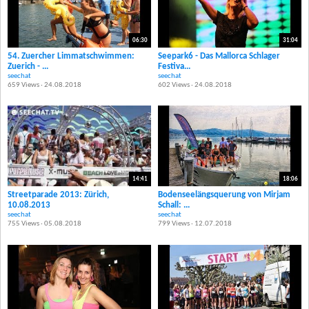
06:30
31:04
54. Zuercher Limmatschwimmen:
Seepark6 - Das Mallorca Schlager
Zuerich - ...
Festiva...
seechat
seechat
659 Views · 24.08.2018
602 Views · 24.08.2018
14:41
18:06
Streetparade 2013: Zürich,
Bodenseelängsquerung von Mirjam
10.08.2013
Schall: ...
seechat
seechat
755 Views · 05.08.2018
799 Views · 12.07.2018