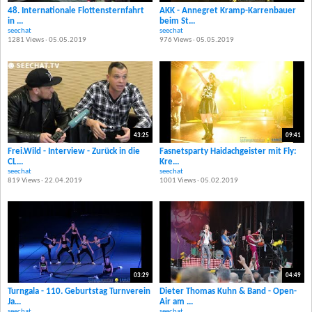
48. Internationale Flottensternfahrt
AKK - Annegret Kramp-Karrenbauer
in ...
beim St...
seechat
seechat
1281 Views · 05.05.2019
976 Views · 05.05.2019
43:25
09:41
Frei.Wild - Interview - Zurück in die
Fasnetsparty Haidachgeister mit Fly:
CL...
Kre...
seechat
seechat
819 Views · 22.04.2019
1001 Views · 05.02.2019
03:29
04:49
Turngala - 110. Geburtstag Turnverein
Dieter Thomas Kuhn & Band - Open-
Ja...
Air am ...
seechat
seechat