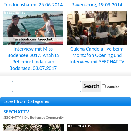
Friedrichshafen, 25.06.2014
Ravensburg, 19.09.2014
Interview mit Miss
Culcha Candela live beim
Bodensee 2017: Anahita
Montafon Opening und
Rehbein: Lindau am
Interview mit SEECHAT.TV
Bodensee, 08.07.2017
Search
Youtube
Latest from Categories
SEECHAT.TV
SEECHAT.TV | Die Bodensee Community