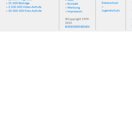
»
Jobs
Datenschutz
»
35.000 Beiträge
»
Kontakt
»
»
3.500.000 Video-Aufrufe
»
Werbung
Jugendschutz
»
30.000.000 Foto-Aufrufe
»
Impressum
©Copyright 1999-
2025
BODENSEEMEDIEN