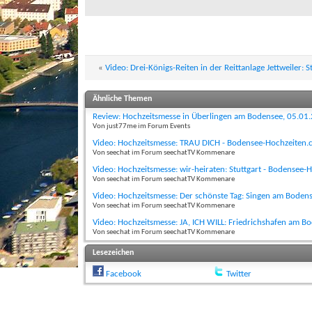
«
Video: Drei-Königs-Reiten in der Reittanlage Jettweiler
Ähnliche Themen
Review: Hochzeitsmesse in Überlingen am Bodensee, 05.01
Von just77me im Forum Events
Video: Hochzeitsmesse: TRAU DICH - Bodensee-Hochzeiten.
Von seechat im Forum seechatTV Kommenare
Video: Hochzeitsmesse: wir-heiraten: Stuttgart - Bodensee
Von seechat im Forum seechatTV Kommenare
Video: Hochzeitsmesse: Der schönste Tag: Singen am Boden
Von seechat im Forum seechatTV Kommenare
Video: Hochzeitsmesse: JA, ICH WILL: Friedrichshafen am B
Von seechat im Forum seechatTV Kommenare
Lesezeichen
Facebook
Twitter