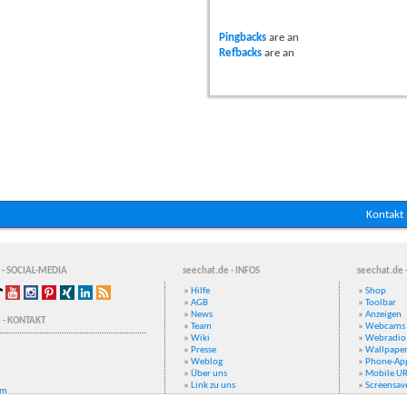
Pingbacks
are
an
Refbacks
are
an
Kontakt
 - SOCIAL-MEDIA
seechat.de - INFOS
seechat.de 
»
Hilfe
»
Shop
»
AGB
»
Toolbar
»
News
»
Anzeigen
 - KONTAKT
»
Team
»
Webcams
»
Wiki
»
Webradio
»
Presse
»
Wallpape
»
Weblog
»
Phone-Ap
»
Über uns
»
Mobile U
»
Link zu uns
»
Screensav
um
»
Datenschutz
»
E-Mail-Ac