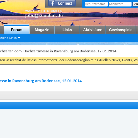
Forum
Magazin
Links
Aktivitäten
Gewinnspiele
zliche Links
chzeiten.com: Hochzeitsmesse in Ravensburg am Bodensee, 12.01.2014
tzen.☺seechat.de ist das Internetportal der Bodenseeregion mit aktuellen News, Events, Ver
sse in Ravensburg am Bodensee, 12.01.2014