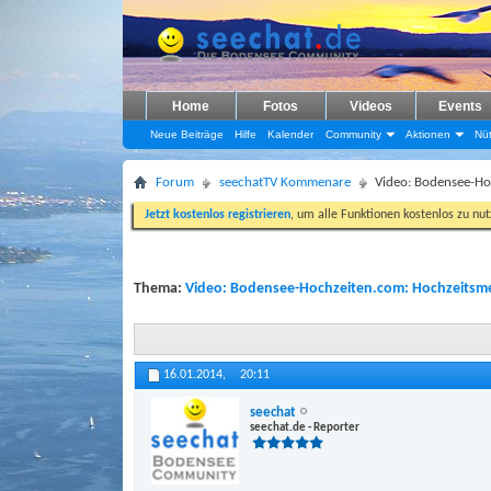
Home
Fotos
Videos
Events
Neue Beiträge
Hilfe
Kalender
Community
Aktionen
Nüt
Forum
seechatTV Kommenare
Video: Bodensee-Ho
Jetzt kostenlos registrieren
, um alle Funktionen kostenlos zu nu
Thema:
Video: Bodensee-Hochzeiten.com: Hochzeitsme
16.01.2014,
20:11
seechat
seechat.de - Reporter