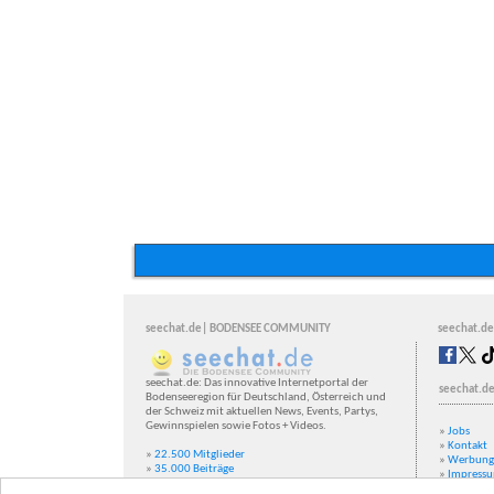
seechat.de| BODENSEE COMMUNITY
seechat.de
seechat.de: Das innovative Internetportal der
seechat.de
Bodenseeregion für Deutschland, Österreich und
der Schweiz mit aktuellen News, Events, Partys,
Gewinnspielen sowie Fotos + Videos.
»
Jobs
»
Kontakt
»
22.500 Mitglieder
»
Werbung
»
35.000 Beiträge
»
Impress
»
3.500.000 Video-Aufrufe