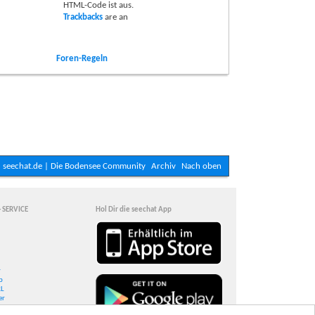
HTML-Code ist
aus
.
Trackbacks
are
an
Foren-Regeln
seechat.de | Die Bodensee Community
Archiv
Nach oben
- SERVICE
Hol Dir die seechat App
r
p
RL
er
count