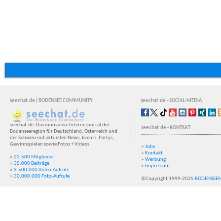
seechat.de| BODENSEE COMMUNITY
seechat.de - SOCIAL-MEDIA
seechat.de: Das innovative Internetportal der
seechat.de - KONTAKT
Bodenseeregion für Deutschland, Österreich und
der Schweiz mit aktuellen News, Events, Partys,
Gewinnspielen sowie Fotos + Videos.
»
Jobs
»
Kontakt
»
22.500 Mitglieder
»
Werbung
»
35.000 Beiträge
»
Impressum
»
3.500.000 Video-Aufrufe
»
30.000.000 Foto-Aufrufe
©Copyright 1999-2025
BODENSEE