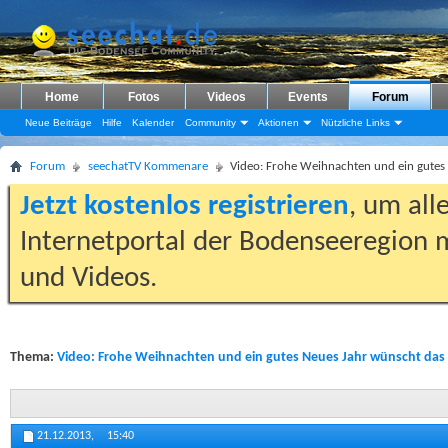
Home
Fotos
Videos
Events
Forum
Neue Beiträge
Hilfe
Kalender
Community
Aktionen
Nützliche Links
Forum
seechatTV Kommenare
Video: Frohe Weihnachten und ein gute
Jetzt kostenlos registrieren
, um all
Internetportal der Bodenseeregion m
und Videos.
Thema:
Video: Frohe Weihnachten und ein gutes Neues Jahr wünscht da
21.12.2013,
15:40