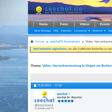
Home
Fotos
Videos
Events
Neue Beiträge
Hilfe
Kalender
Community
Aktionen
Nüt
Forum
seechatTV Kommenare
Video: Narrenbaum
Jetzt kostenlos registrieren
, um alle Funktionen kostenlos zu nu
Thema:
Video: Narrenbaumumzug in Singen am Bodens
13.02.2013,
17:10
seechat
seechat.de - Reporter