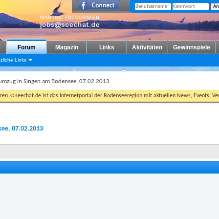
Forum
Magazin
Links
Aktivitäten
Gewinnspiele
zliche Links
umzug in Singen am Bodensee, 07.02.2013
tzen.☺seechat.de ist das Internetportal der Bodenseeregion mit aktuellen News, Events, Ver
ee, 07.02.2013