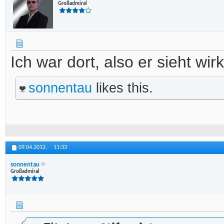
Großadmiral
Ich war dort, also er sieht wi
sonnentau
likes this.
09.04.2012,
11:33
sonnentau
Großadmiral