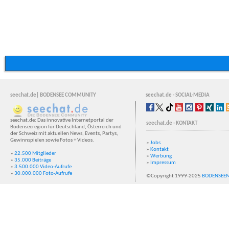
seechat.de| BODENSEE COMMUNITY
seechat.de - SOCIAL-MEDIA
seechat.de: Das innovative Internetportal der
seechat.de - KONTAKT
Bodenseeregion für Deutschland, Österreich und
der Schweiz mit aktuellen News, Events, Partys,
Gewinnspielen sowie Fotos + Videos.
»
Jobs
»
Kontakt
»
22.500 Mitglieder
»
Werbung
»
35.000 Beiträge
»
Impressum
»
3.500.000 Video-Aufrufe
»
30.000.000 Foto-Aufrufe
©Copyright 1999-2025
BODENSEE