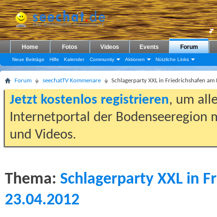
Home
Fotos
Videos
Events
Forum
Neue Beiträge
Hilfe
Kalender
Community
Aktionen
Nützliche Links
Forum
seechatTV Kommenare
Schlagerparty XXL in Friedrichshafen am
Jetzt kostenlos registrieren
, um all
Internetportal der Bodenseeregion m
und Videos.
Thema:
Schlagerparty XXL in F
23.04.2012