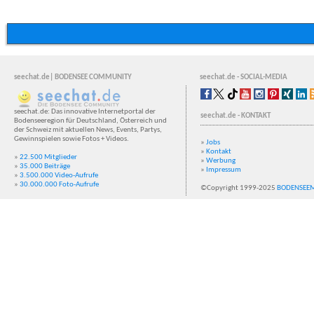
seechat.de| BODENSEE COMMUNITY
seechat.de - SOCIAL-MEDIA
seechat.de: Das innovative Internetportal der
seechat.de - KONTAKT
Bodenseeregion für Deutschland, Österreich und
der Schweiz mit aktuellen News, Events, Partys,
Gewinnspielen sowie Fotos + Videos.
»
Jobs
»
Kontakt
»
22.500 Mitglieder
»
Werbung
»
35.000 Beiträge
»
Impressum
»
3.500.000 Video-Aufrufe
»
30.000.000 Foto-Aufrufe
©Copyright 1999-2025
BODENSEE