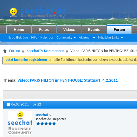
Home
Fotos
Videos
Events
Forum
Neue Beiträge
Hilfe
Kalender
Community
Aktionen
Nützliche Links
Forum
seechatTV Kommenare
Video: PARIS HILTON im PENTHOUSE: Stutt
Jetzt kostenlos registrieren
, um alle Funktionen kostenlos zu nutzen.☺seechat.de ist d
Thema:
Video: PARIS HILTON im PENTHOUSE: Stuttgart, 4.2.2011
06.02.2011,
09:22
seechat
seechat.de - Reporter