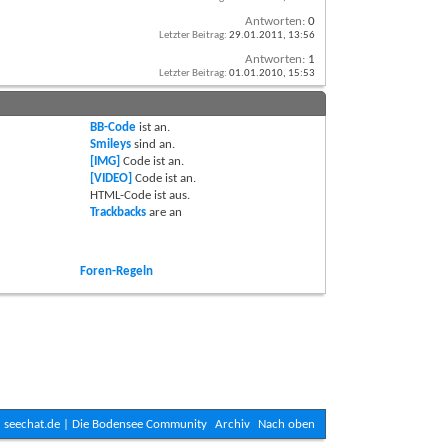
Antworten:
0
Letzter Beitrag:
29.01.2011,
13:56
Antworten:
1
Letzter Beitrag:
01.01.2010,
15:53
BB-Code
ist
an
.
Smileys
sind
an
.
[IMG]
Code ist
an
.
[VIDEO]
Code ist
an
.
HTML-Code ist
aus
.
Trackbacks
are
an
Foren-Regeln
seechat.de | Die Bodensee Community
Archiv
Nach oben