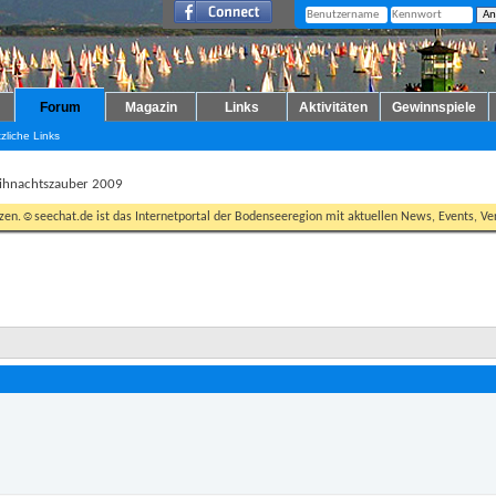
Forum
Magazin
Links
Aktivitäten
Gewinnspiele
zliche Links
eihnachtszauber 2009
tzen.☺seechat.de ist das Internetportal der Bodenseeregion mit aktuellen News, Events, Ver