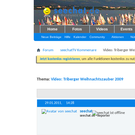
Home
Fotos
Videos
Events
Neue Beiträge
Hilfe
Kalender
Community
Aktionen
Nüt
Forum
seechatTV Kommenare
Video: Triberger W
Jetzt kostenlos registrieren
, um alle Funktionen kostenlos zu nu
Thema:
Video: Triberger Weihnachtszauber 2009
29.01.2011,
14:28
seechat
seechat.de - Reporter