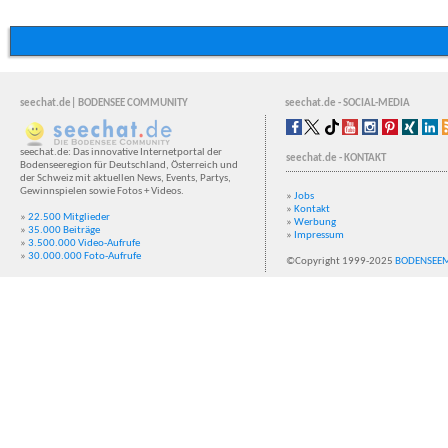
seechat.de| BODENSEE COMMUNITY
seechat.de - SOCIAL-MEDIA
seechat.de: Das innovative Internetportal der
seechat.de - KONTAKT
Bodenseeregion für Deutschland, Österreich und
der Schweiz mit aktuellen News, Events, Partys,
Gewinnspielen sowie Fotos + Videos.
»
Jobs
»
Kontakt
»
22.500 Mitglieder
»
Werbung
»
35.000 Beiträge
»
Impressum
»
3.500.000 Video-Aufrufe
»
30.000.000 Foto-Aufrufe
©Copyright 1999-2025
BODENSEE