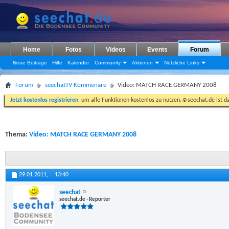
Home
Fotos
Videos
Events
Forum
Neue Beiträge
Hilfe
Kalender
Community
Aktionen
Nützliche Links
Forum
seechatTV Kommenare
Video: MATCH RACE GERMANY 2008
Jetzt kostenlos registrieren
, um alle Funktionen kostenlos zu nutzen.☺seechat.de ist d
Thema:
Video: MATCH RACE GERMANY 2008
29.01.2011,
13:40
seechat
seechat.de - Reporter