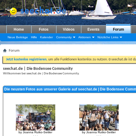
Home
Fotos
Videos
Events
Forum
Neue Beiträge
Hilfe
Kalender
Community
Aktionen
Nützliche Links
Forum
Jetzt kostenlos registrieren
, um alle Funktionen kostenlos zu nutzen.☺seechat.de ist d
seechat.de | Die Bodensee Community
Willkommen bei seechat.de | Die Bodensee Community.
Die neusten Fotos aus unserer Galerie auf seechat.de | Die Bodensee Comm
by Joanna Rutko-Seitler
by Joanna Rutko-Seitler
· · ·
· · ·