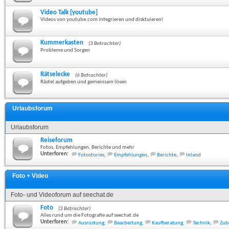
Video Talk [youtube]
Videos von youtube.com integrieren und disktuieren!
Kummerkasten
(3 Betrachter)
Probleme und Sorgen
Rätselecke
(6 Betrachter)
Rästel aufgeben und gemeinsam lösen
Urlaubsforum
Urlaubsforum
Reiseforum
Fotos, Empfehlungen, Berichte und mehr
Unterforen:
Fotostories
,
Empfehlungen
,
Berichte
,
Inland
Foto + Video
Foto- und Videoforum auf seechat.de
Foto
(3 Betrachter)
Alles rund um die Fotografie auf seechat.de
Unterforen:
Ausrüstung
,
Bearbeitung
,
Kaufberatung
,
Technik
,
Zub