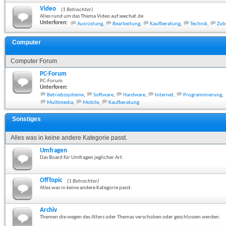
Video
(1 Betrachter)
Alles rund um das Thema Video auf seechat.de
Unterforen:
Ausrüstung
,
Bearbeitung
,
Kaufberatung
,
Technik
,
Zub
Computer
Computer Forum
PC-Forum
PC-Forum
Unterforen:
Betriebssysteme
,
Software
,
Hardware
,
Internet
,
Programmierung
,
Multimedia
,
Mobile
,
Kaufberatung
Sonstiges
Alles was in keine andere Kategorie passt.
Umfragen
Das Board für Umfragen jeglicher Art.
OffTopic
(1 Betrachter)
Alles was in keine andere Kategorie passt.
Archiv
Themen die wegen des Alters oder Themas verschoben oder geschlossen werden.