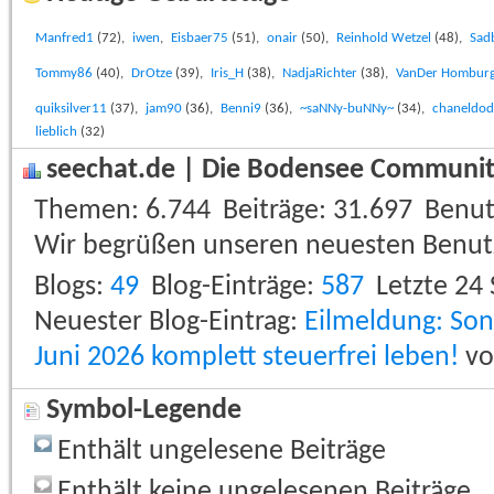
Manfred1
(72),
iwen
,
Eisbaer75
(51),
onair
(50),
Reinhold Wetzel
(48),
Sad
Tommy86
(40),
DrOtze
(39),
Iris_H
(38),
NadjaRichter
(38),
VanDer Hombur
quiksilver11
(37),
jam90
(36),
Benni9
(36),
~saNNy-buNNy~
(34),
chaneldo
lieblich
(32)
seechat.de | Die Bodensee Community
Themen
6.744
Beiträge
31.697
Benut
Wir begrüßen unseren neuesten Benut
Blogs
49
Blog-Einträge
587
Letzte 24
Neuester Blog-Eintrag:
Eilmeldung: So
Juni 2026 komplett steuerfrei leben!
v
Symbol-Legende
Enthält ungelesene Beiträge
Enthält keine ungelesenen Beiträge