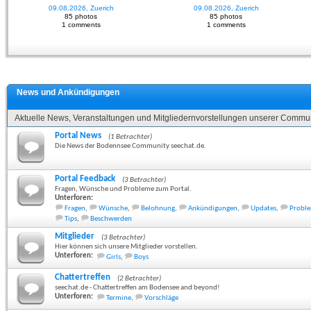
09.08.2026, Zuerich
09.08.2026, Zuerich
85 photos
85 photos
1 comments
1 comments
News und Ankündigungen
Aktuelle News, Veranstaltungen und Mitgliedernvorstellungen unserer Commun
Portal News
(1 Betrachter)
Die News der Bodennsee Community seechat.de.
Portal Feedback
(3 Betrachter)
Fragen, Wünsche und Probleme zum Portal.
Unterforen:
Fragen
,
Wünsche
,
Belohnung
,
Ankündigungen
,
Updates
,
Probl
Tips
,
Beschwerden
Mitglieder
(3 Betrachter)
Hier können sich unsere Mitglieder vorstellen.
Unterforen:
Girls
,
Boys
Chattertreffen
(2 Betrachter)
seechat.de - Chattertreffen am Bodensee and beyond!
Unterforen:
Termine
,
Vorschläge