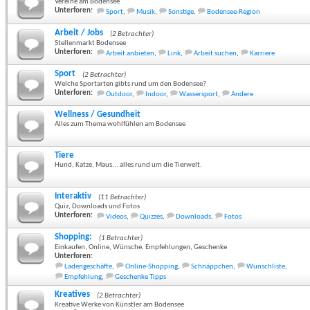
Vereine am Bodensee
Unterforen:
Sport
,
Musik
,
Sonstige
,
Bodensee-Region
Arbeit / Jobs
(2 Betrachter)
Stellenmarkt Bodensee
Unterforen:
Arbeit anbieten
,
Link
,
Arbeit suchen
,
Karriere
Sport
(2 Betrachter)
Welche Sportarten gibts rund um den Bodensee?
Unterforen:
Outdoor
,
Indoor
,
Wassersport
,
Andere
Wellness / Gesundheit
Alles zum Thema wohlfühlen am Bodensee
Tiere
Hund, Katze, Maus... alles rund um die Tierwelt.
Interaktiv
(11 Betrachter)
Quiz, Downloads und Fotos
Unterforen:
Videos
,
Quizzes
,
Downloads
,
Fotos
Shopping:
(1 Betrachter)
Einkaufen, Online, Wünsche, Empfehlungen, Geschenke
Unterforen:
Ladengeschäfte
,
Online-Shopping
,
Schnäppchen
,
Wunschliste
,
Empfehlung
,
Geschenke Tipps
Kreatives
(2 Betrachter)
Kreative Werke von Künstler am Bodensee