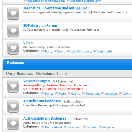
bodensee-photography.com
,
Bodensee-Luftbild.com
seechat.de - Events von und mit SEECHAT
Veranstaltungen mit Beteilligungen von seechat.de | Die Bodensee Community
SC-Fotografen Forum
SC-Fotografen Forum zutritt nur für Fotografen Mitglieder
Video
Bodensee: Party, Events und seechat
Unterforen:
Party
,
Event
,
Lake-Constance
,
Community
Bodensee
Unser Bodensee - Disktutieren Sie mit.
Veranstaltungen
(19 Betrachter)
Angesagte Partys, Feste und Events am Bodensee
SEECHAT.DE: FREIKARTEN UND GEWINNSPIELE!!!
Unterforen:
Partys
,
Feste
,
Events
,
Freikarten
,
Locations
,
Gewinn
Aktuelles am Bodensee
(6 Betrachter)
Über diese Themen spricht man gerade am See!
Ausflugsziele am Bodensee
(2 Betrachter)
Ausflugsziele rund um den Bodensee
Unterforen:
Deutschland
,
Österreich
,
Schweiz
,
Allgemein