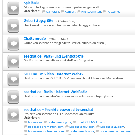
Spielhalle
Monatliche Highscorelisten unserer Spiele und gametalk.
Unterforen:
Gametalk
,
Request
,
Highscorlisten
,
PC Games
Geburtstagsgrüße
(3 Betrachter)
Hier kannst du anderen Usern zum Geburtstag gratulieren.
Chattergrüße
(3 Betrachter)
Grüße von seechat.de Mitglieder zu verschiedenen Anlässen ;)
seechat.de: Party- und Eventfotogfie
Das Forum rund um die seechat.de Eventfotografen
SEECHAT.TV: Video - Internet WebTV
Das Forum rund um SEECHAT.TV Videobereich mit Filmer und Moderatoren
seechat.de: Radio - Internet WebRadio
Das Forum rund um das Webradio von seechat.de auf bigcitybeats
seechat.de - Projekte powered by seechat
Projekte von seechat.de | Die Bodensee Community
Unterforen:
bodens.ee
,
bodenseesong.de
,
IloveBODENSEE.com
,
bodensee-promotion.com
,
Bodensee360.com
,
Bodensee3D.com
,
bodensee-hochzeiten.com
,
bodenseejob.com
,
bodensee-medien.com
,