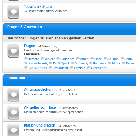
Tauschen / Share
Tauschen statt Kaufen/Verkaufen
Fragen & Antworten
Hier können Fragen zu allen Themen gestellt werden
Fragen
(4 Betrachter)
Hier können Fragen gestellt werden
Unterforen:
Rezepte
,
Verkehr
,
Boden-see
,
Arbeit
,
Liebe
,
Religion
,
Politik
,
Stars&Promis
,
TV
,
Sport
,
Software
,
Hardware
,
Musik
,
Reisen
,
TV/DVD/KINO
,
Gesundheit
,
Lifestyle
,
Geschichte
Small-Talk
Alltagsgeschehen
(3 Betrachter)
Diskussionen zu allen Dingen des Lebens
Aktuelles vom Tage
(5 Betrachter)
Disskusionen zum aktuellen Weltgeschehen
Klatsch und Tratsch
(3 Betrachter)
Lästern und Bilder ausdrücklich erwünscht