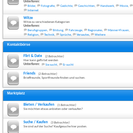
Unterforen:
Bilder
,
Fotografie
,
Gedichte
,
Geschichten
,
Handwerk
,
Movie
,
Internet
Witze
Witze zu verschiedenen Kategorien
Unterforen:
Berufsgruppen
,
Bildung
,
Fahrzeuge
,
Regionales
,
Männer+Frauen
,
Religion
,
Technik
,
Sprüche
,
Versautes
,
Weitere
Kontaktbörse
Flirt & Date
(2 Betrachter)
Hier kann geflirtet werden
Unterforen:
Sie sucht
,
Er sucht
Friends
(2 Betrachter)
Brieffreunde, Sportfreunde finden und suchen.
Marktplatz
Bieten / Verkaufen
(1 Betrachter)
Sie möchten etwas anbieten oder verkaufen?
Suche / Kaufen
(3 Betrachter)
Sie sind auf der Suche? Kaufgesuche hier posten.