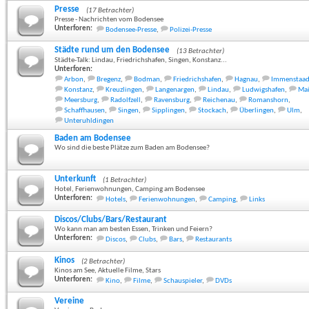
Presse
(17 Betrachter)
Presse - Nachrichten vom Bodensee
Unterforen:
Bodensee-Presse
,
Polizei-Presse
Städte rund um den Bodensee
(13 Betrachter)
Städte-Talk: Lindau, Friedrichshafen, Singen, Konstanz...
Unterforen:
Arbon
,
Bregenz
,
Bodman
,
Friedrichshafen
,
Hagnau
,
Immenstaa
Konstanz
,
Kreuzlingen
,
Langenargen
,
Lindau
,
Ludwigshafen
,
Ma
Meersburg
,
Radolfzell
,
Ravensburg
,
Reichenau
,
Romanshorn
,
Schaffhausen
,
Singen
,
Sipplingen
,
Stockach
,
Überlingen
,
Ulm
,
Unteruhldingen
Baden am Bodensee
Wo sind die beste Plätze zum Baden am Bodensee?
Unterkunft
(1 Betrachter)
Hotel, Ferienwohnungen, Camping am Bodensee
Unterforen:
Hotels
,
Ferienwohnungen
,
Camping
,
Links
Discos/Clubs/Bars/Restaurant
Wo kann man am besten Essen, Trinken und Feiern?
Unterforen:
Discos
,
Clubs
,
Bars
,
Restaurants
Kinos
(2 Betrachter)
Kinos am See, Aktuelle Filme, Stars
Unterforen:
Kino
,
Filme
,
Schauspieler
,
DVDs
Vereine