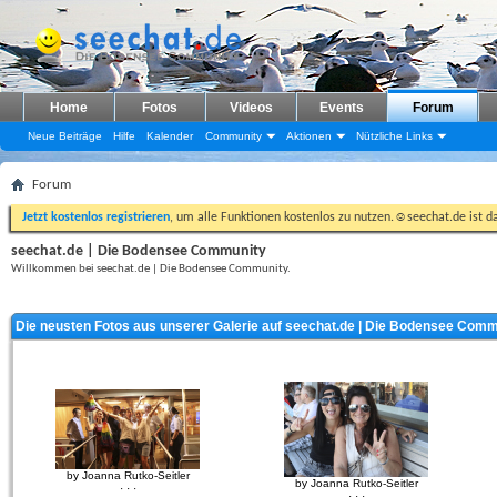
Home
Fotos
Videos
Events
Forum
Neue Beiträge
Hilfe
Kalender
Community
Aktionen
Nützliche Links
Forum
Jetzt kostenlos registrieren
, um alle Funktionen kostenlos zu nutzen.☺seechat.de ist d
seechat.de | Die Bodensee Community
Willkommen bei seechat.de | Die Bodensee Community.
Die neusten Fotos aus unserer Galerie auf seechat.de | Die Bodensee Comm
by Joanna Rutko-Seitler
by Joanna Rutko-Seitler
· · ·
· · ·