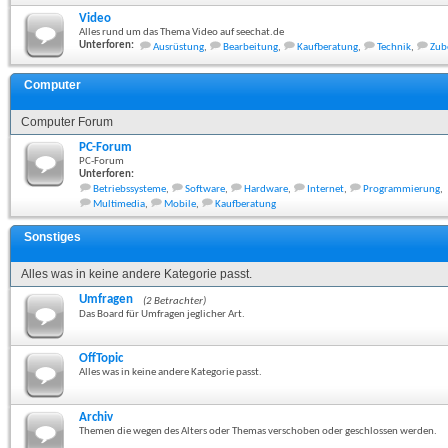
Video
Alles rund um das Thema Video auf seechat.de
Unterforen:
Ausrüstung
,
Bearbeitung
,
Kaufberatung
,
Technik
,
Zub
Computer
Computer Forum
PC-Forum
PC-Forum
Unterforen:
Betriebssysteme
,
Software
,
Hardware
,
Internet
,
Programmierung
,
Multimedia
,
Mobile
,
Kaufberatung
Sonstiges
Alles was in keine andere Kategorie passt.
Umfragen
(2 Betrachter)
Das Board für Umfragen jeglicher Art.
OffTopic
Alles was in keine andere Kategorie passt.
Archiv
Themen die wegen des Alters oder Themas verschoben oder geschlossen werden.