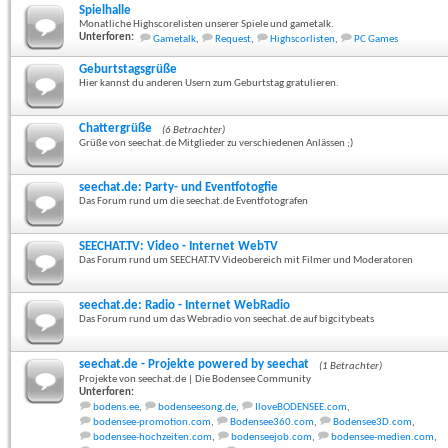
Spielhalle
Monatliche Highscorelisten unserer Spiele und gametalk.
Unterforen:
Gametalk
,
Request
,
Highscorlisten
,
PC Games
Geburtstagsgrüße
Hier kannst du anderen Usern zum Geburtstag gratulieren.
Chattergrüße
(6 Betrachter)
Grüße von seechat.de Mitglieder zu verschiedenen Anlässen ;)
seechat.de: Party- und Eventfotogfie
Das Forum rund um die seechat.de Eventfotografen
SEECHAT.TV: Video - Internet WebTV
Das Forum rund um SEECHAT.TV Videobereich mit Filmer und Moderatoren
seechat.de: Radio - Internet WebRadio
Das Forum rund um das Webradio von seechat.de auf bigcitybeats
seechat.de - Projekte powered by seechat
(1 Betrachter)
Projekte von seechat.de | Die Bodensee Community
Unterforen:
bodens.ee
,
bodenseesong.de
,
IloveBODENSEE.com
,
bodensee-promotion.com
,
Bodensee360.com
,
Bodensee3D.com
,
bodensee-hochzeiten.com
,
bodenseejob.com
,
bodensee-medien.com
,