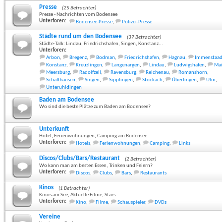
Presse
(25 Betrachter)
Presse - Nachrichten vom Bodensee
Unterforen:
Bodensee-Presse
,
Polizei-Presse
Städte rund um den Bodensee
(37 Betrachter)
Städte-Talk: Lindau, Friedrichshafen, Singen, Konstanz...
Unterforen:
Arbon
,
Bregenz
,
Bodman
,
Friedrichshafen
,
Hagnau
,
Immenstaa
Konstanz
,
Kreuzlingen
,
Langenargen
,
Lindau
,
Ludwigshafen
,
Ma
Meersburg
,
Radolfzell
,
Ravensburg
,
Reichenau
,
Romanshorn
,
Schaffhausen
,
Singen
,
Sipplingen
,
Stockach
,
Überlingen
,
Ulm
,
Unteruhldingen
Baden am Bodensee
Wo sind die beste Plätze zum Baden am Bodensee?
Unterkunft
Hotel, Ferienwohnungen, Camping am Bodensee
Unterforen:
Hotels
,
Ferienwohnungen
,
Camping
,
Links
Discos/Clubs/Bars/Restaurant
(2 Betrachter)
Wo kann man am besten Essen, Trinken und Feiern?
Unterforen:
Discos
,
Clubs
,
Bars
,
Restaurants
Kinos
(1 Betrachter)
Kinos am See, Aktuelle Filme, Stars
Unterforen:
Kino
,
Filme
,
Schauspieler
,
DVDs
Vereine