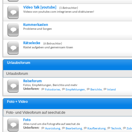
Video Talk [youtube]
(1 Betrachter)
Videos von youtube.com integrieren und disktuieren!
Kummerkasten
Probleme und Sorgen
Rätselecke
(6 Betrachter)
Rästel aufgeben und gemeinsam lösen
Urlaubsforum
Urlaubsforum
Reiseforum
Fotos, Empfehlungen, Berichte und mehr
Unterforen:
Fotostories
,
Empfehlungen
,
Berichte
,
Inland
Foto + Video
Foto- und Videoforum auf seechat.de
Foto
Alles rund um die Fotografie auf seechat.de
Unterforen:
Ausrüstung
,
Bearbeitung
,
Kaufberatung
,
Technik
,
Zub