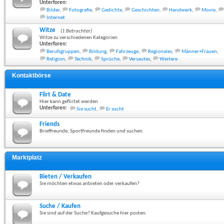
Unterforen:
Bilder
,
Fotografie
,
Gedichte
,
Geschichten
,
Handwerk
,
Movie
,
Internet
Witze
(1 Betrachter)
Witze zu verschiedenen Kategorien
Unterforen:
Berufsgruppen
,
Bildung
,
Fahrzeuge
,
Regionales
,
Männer+Frauen
,
Religion
,
Technik
,
Sprüche
,
Versautes
,
Weitere
Kontaktbörse
Flirt & Date
Hier kann geflirtet werden
Unterforen:
Sie sucht
,
Er sucht
Friends
Brieffreunde, Sportfreunde finden und suchen.
Marktplatz
Bieten / Verkaufen
Sie möchten etwas anbieten oder verkaufen?
Suche / Kaufen
Sie sind auf der Suche? Kaufgesuche hier posten.