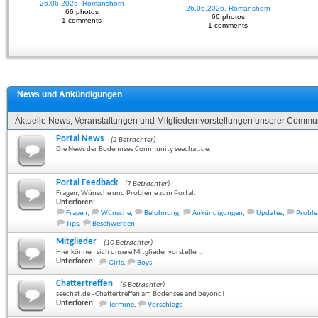
26.06.2026, Romanshorn
26.06.2026, Romanshorn
66 photos
66 photos
1 comments
1 comments
News und Ankündigungen
Aktuelle News, Veranstaltungen und Mitgliedernvorstellungen unserer Commun
Portal News
(2 Betrachter)
Die News der Bodennsee Community seechat.de.
Portal Feedback
(7 Betrachter)
Fragen, Wünsche und Probleme zum Portal.
Unterforen:
Fragen
,
Wünsche
,
Belohnung
,
Ankündigungen
,
Updates
,
Probl
Tips
,
Beschwerden
Mitglieder
(10 Betrachter)
Hier können sich unsere Mitglieder vorstellen.
Unterforen:
Girls
,
Boys
Chattertreffen
(5 Betrachter)
seechat.de - Chattertreffen am Bodensee and beyond!
Unterforen:
Termine
,
Vorschläge