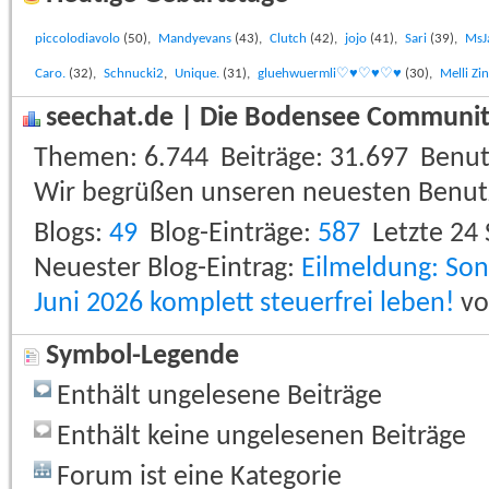
piccolodiavolo
(50),
Mandyevans
(43),
Clutch
(42),
jojo
(41),
Sari
(39),
MsJ
Caro.
(32),
Schnucki2
,
Unique.
(31),
gluehwuermli♡♥♡♥♡♥
(30),
Melli Zin
seechat.de | Die Bodensee Community
Themen
6.744
Beiträge
31.697
Benut
Wir begrüßen unseren neuesten Benut
Blogs
49
Blog-Einträge
587
Letzte 24
Neuester Blog-Eintrag:
Eilmeldung: So
Juni 2026 komplett steuerfrei leben!
v
Symbol-Legende
Enthält ungelesene Beiträge
Enthält keine ungelesenen Beiträge
Forum ist eine Kategorie