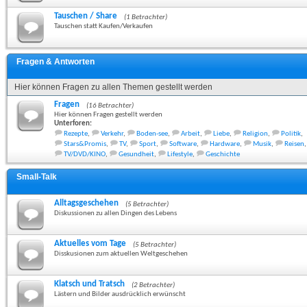
Tauschen / Share
(1 Betrachter)
Tauschen statt Kaufen/Verkaufen
Fragen & Antworten
Hier können Fragen zu allen Themen gestellt werden
Fragen
(16 Betrachter)
Hier können Fragen gestellt werden
Unterforen:
Rezepte
,
Verkehr
,
Boden-see
,
Arbeit
,
Liebe
,
Religion
,
Politik
,
Stars&Promis
,
TV
,
Sport
,
Software
,
Hardware
,
Musik
,
Reisen
,
TV/DVD/KINO
,
Gesundheit
,
Lifestyle
,
Geschichte
Small-Talk
Alltagsgeschehen
(5 Betrachter)
Diskussionen zu allen Dingen des Lebens
Aktuelles vom Tage
(5 Betrachter)
Disskusionen zum aktuellen Weltgeschehen
Klatsch und Tratsch
(2 Betrachter)
Lästern und Bilder ausdrücklich erwünscht