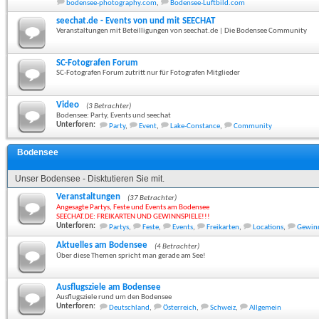
bodensee-photography.com
,
Bodensee-Luftbild.com
seechat.de - Events von und mit SEECHAT
Veranstaltungen mit Beteilligungen von seechat.de | Die Bodensee Community
SC-Fotografen Forum
SC-Fotografen Forum zutritt nur für Fotografen Mitglieder
Video
(3 Betrachter)
Bodensee: Party, Events und seechat
Unterforen:
Party
,
Event
,
Lake-Constance
,
Community
Bodensee
Unser Bodensee - Disktutieren Sie mit.
Veranstaltungen
(37 Betrachter)
Angesagte Partys, Feste und Events am Bodensee
SEECHAT.DE: FREIKARTEN UND GEWINNSPIELE!!!
Unterforen:
Partys
,
Feste
,
Events
,
Freikarten
,
Locations
,
Gewinn
Aktuelles am Bodensee
(4 Betrachter)
Über diese Themen spricht man gerade am See!
Ausflugsziele am Bodensee
Ausflugsziele rund um den Bodensee
Unterforen:
Deutschland
,
Österreich
,
Schweiz
,
Allgemein