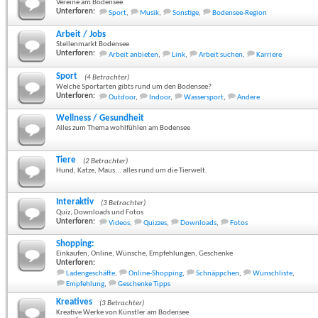
Vereine am Bodensee
Unterforen:
Sport
,
Musik
,
Sonstige
,
Bodensee-Region
Arbeit / Jobs
Stellenmarkt Bodensee
Unterforen:
Arbeit anbieten
,
Link
,
Arbeit suchen
,
Karriere
Sport
(4 Betrachter)
Welche Sportarten gibts rund um den Bodensee?
Unterforen:
Outdoor
,
Indoor
,
Wassersport
,
Andere
Wellness / Gesundheit
Alles zum Thema wohlfühlen am Bodensee
Tiere
(2 Betrachter)
Hund, Katze, Maus... alles rund um die Tierwelt.
Interaktiv
(3 Betrachter)
Quiz, Downloads und Fotos
Unterforen:
Videos
,
Quizzes
,
Downloads
,
Fotos
Shopping:
Einkaufen, Online, Wünsche, Empfehlungen, Geschenke
Unterforen:
Ladengeschäfte
,
Online-Shopping
,
Schnäppchen
,
Wunschliste
,
Empfehlung
,
Geschenke Tipps
Kreatives
(3 Betrachter)
Kreative Werke von Künstler am Bodensee